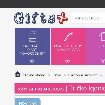
KALENDÁRE,
PÍSACIE POTREBY
TEX
DIÁRE,
A KANCELÁRIA
NOVOROČENKY
Hlavná strana
Tričká
s krátkym rukávom
| Tričko Iqon
Kód: 14.T9104039XXS
NOVINKA