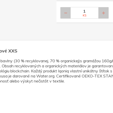
KS
žové XXS
 bavlny (30 % recyklovanej, 70 % organickej)s gramážou 160g/
. Obsah recyklovaných a organických materiálov je garantova
giu blockchain. Každý produkt Iqoniq vlastní unikátny štítok s
o kusa je darované na Water.org. Certifikované OEKO-TEX 
osť alebo výskyt nečistôt v textile.