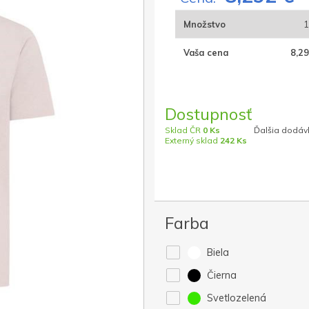
Množstvo
1
Vaša cena
8,29
Dostupnosť
Sklad ČR
0 Ks
Ďalšia dodávk
Externý sklad
242 Ks
Farba
Biela
Čierna
Svetlozelená