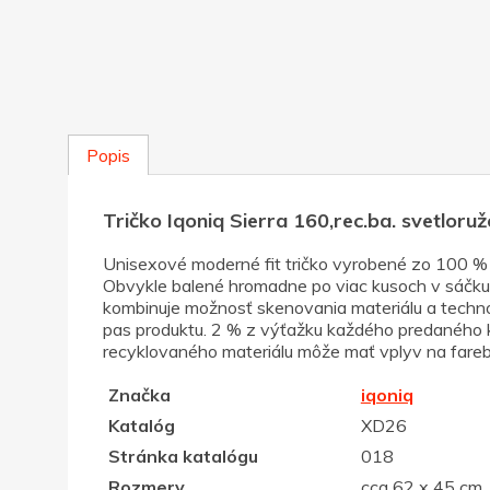
Popis
Tričko Iqoniq Sierra 160,rec.ba. svetloru
Unisexové moderné fit tričko vyrobené zo 100 %
Obvykle balené hromadne po viac kusoch v sáčku
kombinuje možnosť skenovania materiálu a technoló
pas produktu. 2 % z výťažku každého predanéh
recyklovaného materiálu môže mať vplyv na farebn
Značka
iqoniq
Katalóg
XD26
Stránka katalógu
018
Rozmery
cca 62 x 45 cm