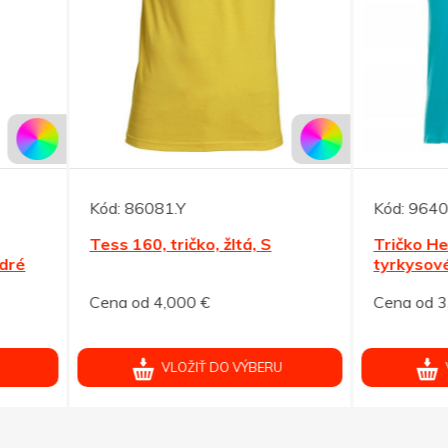
86081.Y
Kód:
96406.I
160, tričko, žltá, S
Tričko Heros ELEVATE 15
tyrkysové XXXL
od 4,000 €
Cena od 3,146 €
VLOŽIŤ DO VÝBERU
VLOŽIŤ DO VÝBERU