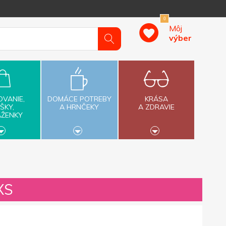
0
Môj
výber
OVANIE,
DOMÁCE POTREBY
KRÁSA
ŠKY,
A HRNČEKY
A ZDRAVIE
AŽENKY
XXS