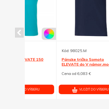
Kód:
98025.M
Kód:
TE 150
Pánske tričko Somoto
Tess 
ELEVATE do V námor.modré
XXL
Cena od 6,083 €
Cena 
ÝBERU
VLOŽIŤ DO VÝBERU