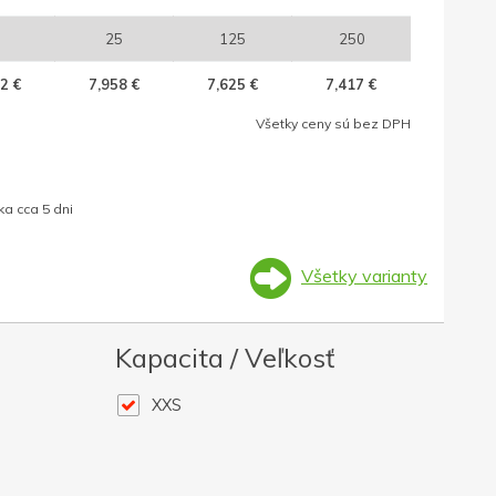
25
125
250
2 €
7,958 €
7,625 €
7,417 €
Všetky ceny sú bez DPH
a cca 5 dni
Všetky varianty
Kapacita / Veľkosť
XXS