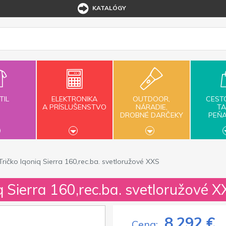
KATALÓGY
TIL
ELEKTRONIKA
OUTDOOR,
CEST
A PRÍSLUŠENSTVO
NÁRADIE,
TA
DROBNÉ DARČEKY
PEŇ
Tričko Iqoniq Sierra 160,rec.ba. svetloružové XXS
iq Sierra 160,rec.ba. svetloružové 
8,292 €
Cena: