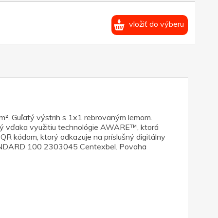
vložiť do výberu
m². Guľatý výstrih s 1x1 rebrovaným lemom.
ný vďaka využitiu technológie AWARE™, ktorá
 QR kódom, ktorý odkazuje na príslušný digitálny
STANDARD 100 2303045 Centexbel. Povaha