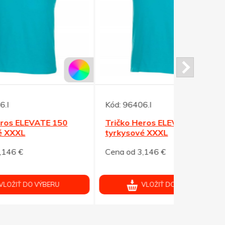
Kód:
96406.I
Kód:
86123
0
Tričko Heros ELEVATE 150
Gart 190, t
tyrkysové XXXL
Cena od 3,146 €
Cena od 4,
VLOŽIŤ DO VÝBERU
V