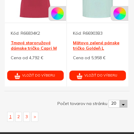
Kód:
R66834K2
Kód:
R66903B3
Tmavé staroružové
Mätovo zelené pánske
dámske tričko Capri M
tričko Goldeň L
Cena od 4,792 €
Cena od 5,958 €
VLOŽIŤ DO VÝBERU
VLOŽIŤ DO VÝBERU
20
Počet tovarov na stránku
1
2
3
>