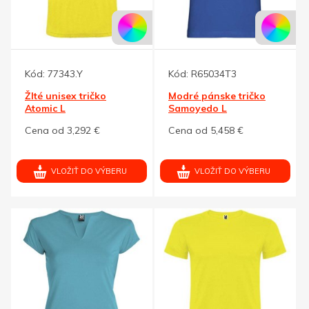
Kód:
77343.Y
Kód:
R65034T3
Žlté unisex tričko
Modré pánske tričko
Atomic L
Samoyedo L
Cena od 3,292 €
Cena od 5,458 €
VLOŽIŤ DO VÝBERU
VLOŽIŤ DO VÝBERU