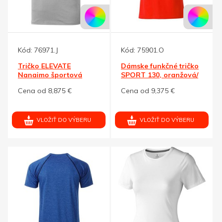
Kód:
76971.J
Kód:
75901.O
Tričko ELEVATE
Dámske funkčné tričko
Nanaimo športová
SPORT 130, oranžová/
šedá S
čierna S
Cena od 8,875 €
Cena od 9,375 €
VLOŽIŤ DO VÝBERU
VLOŽIŤ DO VÝBERU