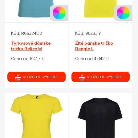
Kód:
R65324U2
Kód:
95233.Y
Tyrkysové dámske
Žlté pánske tričko
tričko Belice M
Beagle L
Cena od 8,417 €
Cena od 4,042 €
VLOŽIŤ DO VÝBERU
VLOŽIŤ DO VÝBERU