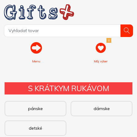
0
Menu
Môj výber
S KRÁTKYM RUKÁVOM
pánske
dámske
detské