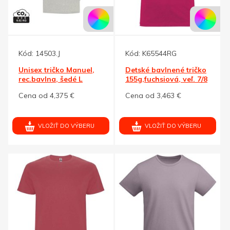
Kód:
14503.J
Kód:
K65544RG
Unisex tričko Manuel,
Detské bavlnené tričko
rec.bavlna, šedé L
155g,fuchsiová, veľ. 7/8
Cena od 4,375 €
Cena od 3,463 €
VLOŽIŤ DO VÝBERU
VLOŽIŤ DO VÝBERU