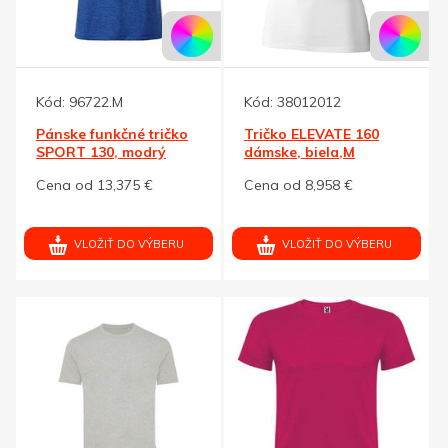
Kód:
96722.M
Kód:
38012012
Pánske funkčné tričko
Tričko ELEVATE 160
SPORT 130, modrý
dámske, biela,M
melír M
Cena od 13,375 €
Cena od 8,958 €
VLOŽIŤ DO VÝBERU
VLOŽIŤ DO VÝBERU