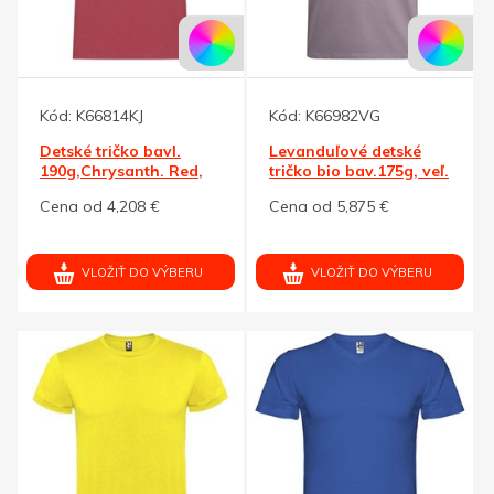
Kód:
K66814KJ
Kód:
K66982VG
Detské tričko bavl.
Levanduľové detské
190g,Chrysanth. Red,
tričko bio bav.175g, veľ.
veľ. 9-10
7/8
Cena od 4,208 €
Cena od 5,875 €
VLOŽIŤ DO VÝBERU
VLOŽIŤ DO VÝBERU