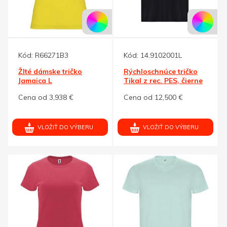
Kód:
R66271B3
Kód:
14.9102001L
Žlté dámske tričko
Rýchloschnúce tričko
Jamaica L
Tikal z rec. PES, čierne
L
Cena od 3,938 €
Cena od 12,500 €
VLOŽIŤ DO VÝBERU
VLOŽIŤ DO VÝBERU