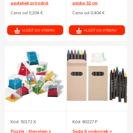
pasteliek,prírodná
páska 32 cm
Cena od 0,204 €
Cena od 0,404 €
VLOŽIŤ DO VÝBERU
VLOŽIŤ DO VÝBERU
Kód:
50172.X
Kód:
80227.P
Puzzle - hlavolam v
Sada 6 voskoviek v