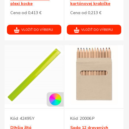
plexi kocke
kartónovej krabičke
Cena od 0,413 €
Cena od 0,213 €
VLOŽIŤ DO VÝBERU
VLOŽIŤ DO VÝBERU
Kód:
42495.Y
Kód:
20006.P
Dlhšia žltá
Sada 12 drevených