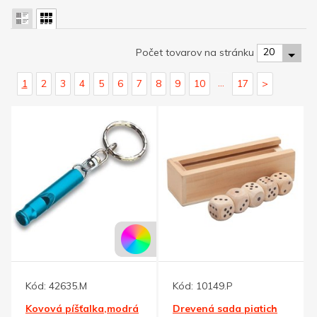
20
Počet tovarov na stránku
...
1
2
3
4
5
6
7
8
9
10
17
>
Kód:
42635.M
Kód:
10149.P
Kovová píšťalka,modrá
Drevená sada piatich