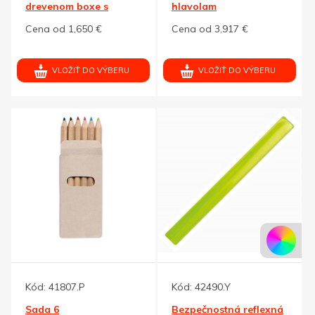
drevenom boxe s
hlavolam
vysúvacím vekom
Cena od 1,650 €
Cena od 3,917 €
VLOŽIŤ DO VÝBERU
VLOŽIŤ DO VÝBERU
Kód:
41807.P
Kód:
42490.Y
Sada 6
Bezpečnostná reflexná