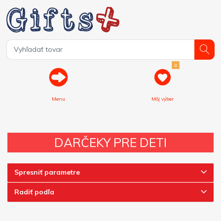
0
Menu
Môj výber
DARČEKY PRE DETI
Spresniť parametre
Radiť podľa