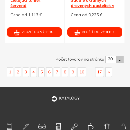
Lietajúci tanier,
Sada 6 okrúhlych
červená
drevených pasteliek v
krabičke
Cena od 1,113 €
Cena od 0,225 €
VLOŽIŤ DO VÝBERU
VLOŽIŤ DO VÝBERU
20
Počet tovarov na stránku
...
1
2
3
4
5
6
7
8
9
10
17
>
KATALÓGY