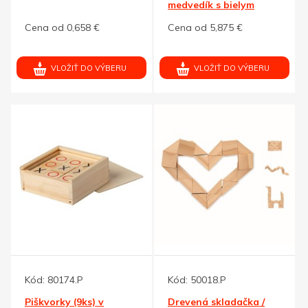
medvedík s bielym
tričkom
Cena od 0,658 €
Cena od 5,875 €
VLOŽIŤ DO VÝBERU
VLOŽIŤ DO VÝBERU
Kód:
80174.P
Kód:
50018.P
Piškvorky (9ks) v
Drevená skladačka /