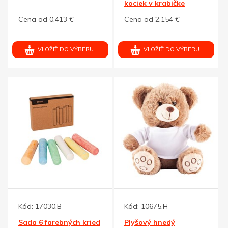
kociek v krabičke
Cena od 0,413 €
Cena od 2,154 €
VLOŽIŤ DO VÝBERU
VLOŽIŤ DO VÝBERU
Kód:
17030.B
Kód:
10675.H
Sada 6 farebných kried
Plyšový hnedý