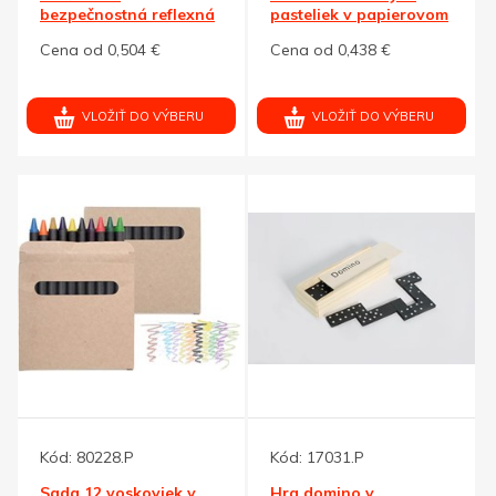
bezpečnostná reflexná
pasteliek v papierovom
páska 40 cm
puzdre
Cena od 0,504 €
Cena od 0,438 €
VLOŽIŤ DO VÝBERU
VLOŽIŤ DO VÝBERU
Kód:
80228.P
Kód:
17031.P
Sada 12 voskoviek v
Hra domino v