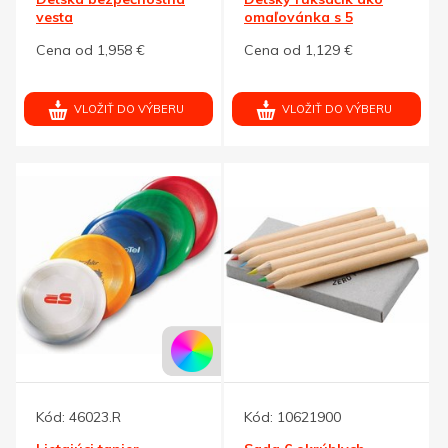
vesta
omaľovánka s 5
voskovkami
Cena od 1,958 €
Cena od 1,129 €
VLOŽIŤ DO VÝBERU
VLOŽIŤ DO VÝBERU
Kód:
46023.R
Kód:
10621900