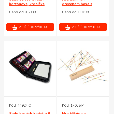
kartónovej krabičke
drevenom boxe s
vysúvacím viečkom
Cena od 0,508 €
Cena od 1,079 €
VLOŽIŤ DO VÝBERU
VLOŽIŤ DO VÝBERU
Kód:
44924.C
Kód:
17035.P
Sada hracích kariet a 6
Hra Mikádo v