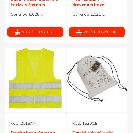
kociek v čiernom
drevenom boxe
puzdre
Cena od 6,625 €
Cena od 1,021 €
VLOŽIŤ DO VÝBERU
VLOŽIŤ DO VÝBERU
Kód:
20187.Y
Kód:
15200.B
Detská bezpečnostná
Detský ruksačik ako