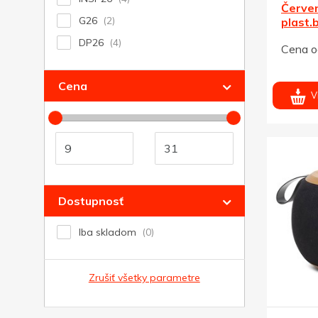
Červe
G26
plast.
reprod
DP26
Cena o
Cena
V
Dostupnosť
Iba skladom
Zrušiť všetky parametre