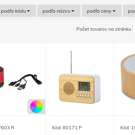
podľa kódu
podľa názvu
podľa ceny
po
Počet tovarov na stránku
7603.R
Kód:
80171.P
Kód:
1