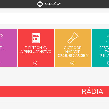
KATALÓGY
TIL
ELEKTRONIKA
OUTDOOR,
CEST
A PRÍSLUŠENSTVO
NÁRADIE,
TA
DROBNÉ DARČEKY
PEŇ
RÁDIA