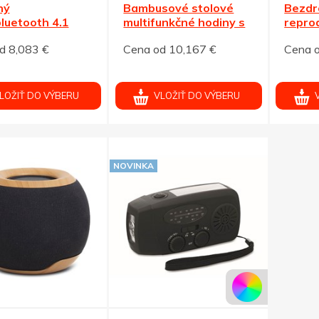
ný
Bambusové stolové
Bezdr
bluetooth 4.1
multifunkčné hodiny s
repro
uktor s rádiom
FM rádiom
bambu
d 8,083 €
Cena od 10,167 €
Cena o
LOŽIŤ DO VÝBERU
VLOŽIŤ DO VÝBERU
NOVINKA