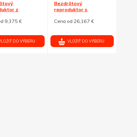
ôtový
Bezdrôtový
duktor z
reproduktor s
su s rádiom
bluetooth a rádiem,
d 9,375 €
Cena od 26,167 €
šedá
VLOŽIŤ DO VÝBERU
VLOŽIŤ DO VÝBERU