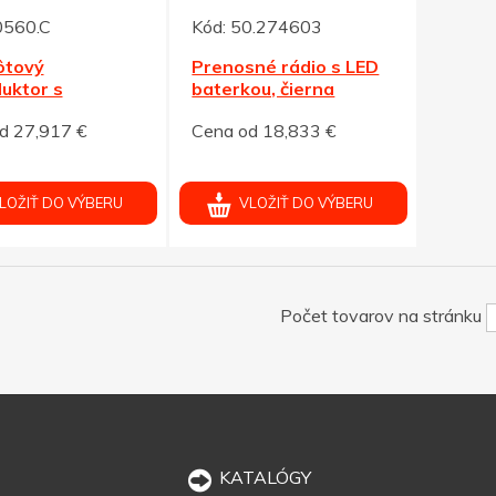
0560.C
Kód:
50.274603
ôtový
Prenosné rádio s LED
uktor s
baterkou, čierna
oth a
d 27,917 €
Cena od 18,833 €
,čierna
LOŽIŤ DO VÝBERU
VLOŽIŤ DO VÝBERU
Počet tovarov na stránku
KATALÓGY