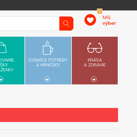
0
Môj
výber
OVANIE,
DOMÁCE POTREBY
KRÁSA
ŠKY,
A HRNČEKY
A ZDRAVIE
AŽENKY