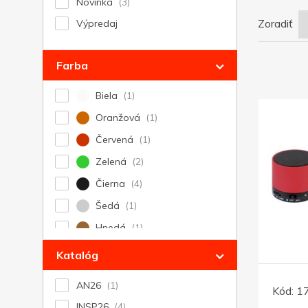
Novinka
Zoradiť
Výpredaj
Farba
Biela
Oranžová
Červená
Zelená
Čierna
Šedá
Hnedá
Katalóg
AN26
Kód:
1
INSP26