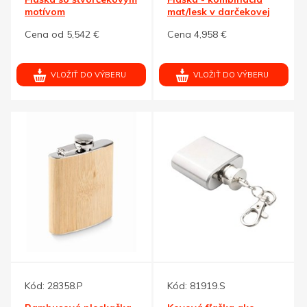
motívom
mat/lesk v darčekovej
krabičke
Cena od 5,542 €
Cena 4,958 €
VLOŽIŤ DO VÝBERU
VLOŽIŤ DO VÝBERU
Kód:
28358.P
Kód:
81919.S