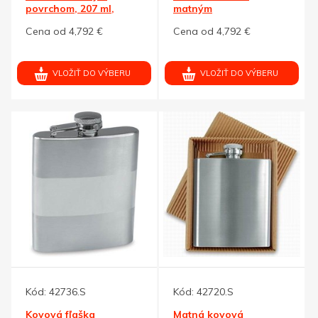
povrchom, 207 ml,
matným
strieborná
striebor.povrchom,148
Cena od 4,792 €
Cena od 4,792 €
ml
VLOŽIŤ DO VÝBERU
VLOŽIŤ DO VÝBERU
Kód:
42736.S
Kód:
42720.S
Kovová fľaška
Matná kovová