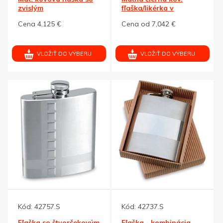
zvislým
fľaška/likérka v
pruhom,225ml,strieb.
krabičke, 207ml
Cena 4,125 €
Cena od 7,042 €
VLOŽIŤ DO VÝBERU
VLOŽIŤ DO VÝBERU
Kód:
42757.S
Kód:
42737.S
Fľaška so štvorčekovým
Fľaška - kombinácia