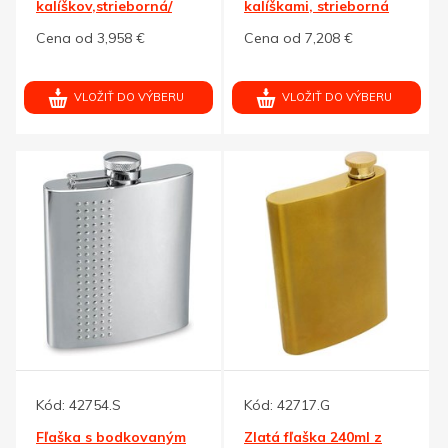
kalíškov,strieborná/
kalíškami, strieborná
čierna
Cena od 3,958 €
Cena od 7,208 €
VLOŽIŤ DO VÝBERU
VLOŽIŤ DO VÝBERU
Kód:
42754.S
Kód:
42717.G
Fľaška s bodkovaným
Zlatá fľaška 240ml z