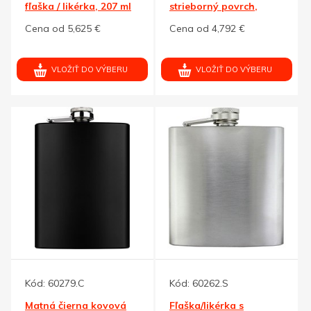
fľaška / likérka, 207 ml
strieborný povrch,
237ml
Cena od 5,625 €
Cena od 4,792 €
VLOŽIŤ DO VÝBERU
VLOŽIŤ DO VÝBERU
Kód:
60279.C
Kód:
60262.S
Matná čierna kovová
Fľaška/likérka s