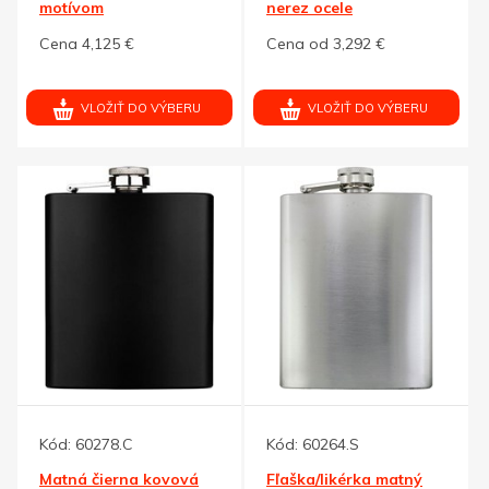
motívom
nerez ocele
Cena 4,125 €
Cena od 3,292 €
VLOŽIŤ DO VÝBERU
VLOŽIŤ DO VÝBERU
Kód:
60278.C
Kód:
60264.S
Matná čierna kovová
Fľaška/likérka matný