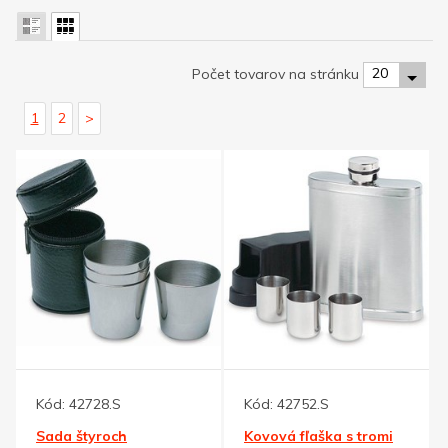
20
Počet tovarov na stránku
1
2
>
Kód:
42728.S
Kód:
42752.S
Sada štyroch
Kovová fľaška s tromi