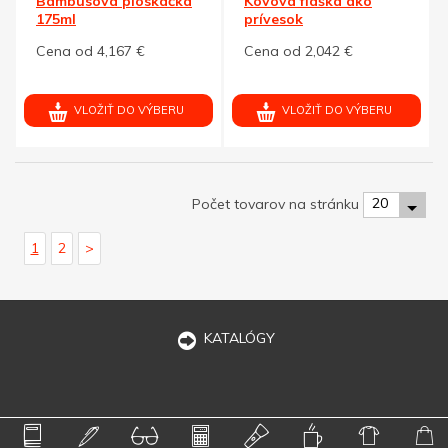
Bambusová ploskačka
Kovová fľaška ako
175ml
prívesok
Cena od 4,167 €
Cena od 2,042 €
VLOŽIŤ DO VÝBERU
VLOŽIŤ DO VÝBERU
20
Počet tovarov na stránku
1
2
>
KATALÓGY