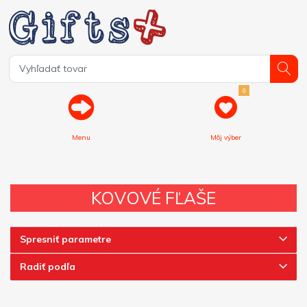
0
Menu
Môj výber
KOVOVÉ FĽAŠE
Spresniť parametre
Radiť podľa