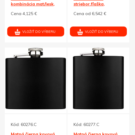
kombinácia mat/lesk,
striebor.fľaška,
225 ml,strieb.
darček.balenie
Cena 4,125 €
Cena od 6,542 €
VLOŽIŤ DO VÝBERU
VLOŽIŤ DO VÝBERU
Kód:
60276.C
Kód:
60277.C
Matná čierna kovová
Matná čierna kovová