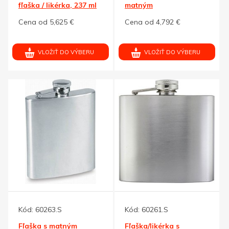
fľaška / likérka, 237 ml
matným
striebor.povrchom,177
Cena od 5,625 €
Cena od 4,792 €
ml
VLOŽIŤ DO VÝBERU
VLOŽIŤ DO VÝBERU
Kód:
60263.S
Kód:
60261.S
Fľaška s matným
Fľaška/likérka s