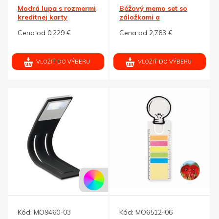
Modrá lupa s rozmermi
Béžový memo set so
kreditnej karty
záložkami a
kalendárom
Cena od 0,229 €
Cena od 2,763 €
VLOŽIŤ DO VÝBERU
VLOŽIŤ DO VÝBERU
Kód:
MO9460-03
Kód:
MO6512-06