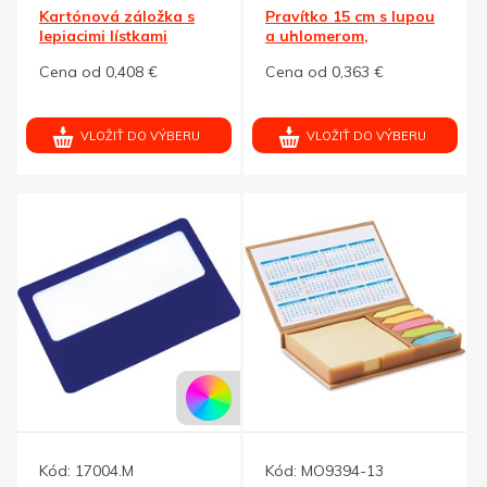
Kartónová záložka s
Pravítko 15 cm s lupou
lepiacimi lístkami
a uhlomerom,
transparentná
Cena od 0,408 €
Cena od 0,363 €
VLOŽIŤ DO VÝBERU
VLOŽIŤ DO VÝBERU
Kód:
17004.M
Kód:
MO9394-13