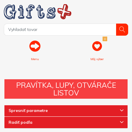
0
Menu
Môj výber
PRAVÍTKA, LUPY, OTVÁRAČE
LISTOV
Spresniť parametre
Radiť podľa