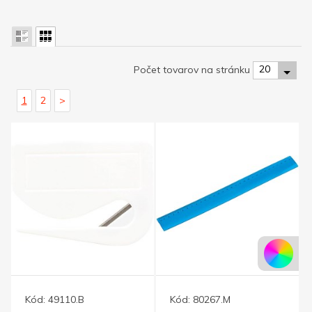
20
Počet tovarov na stránku
1
2
>
Kód:
49110.B
Kód:
80267.M