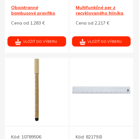
Obojstranné
Multifunkčné per z
bambusové pravítko
recyklovaného hliníka,
Timberson 30cm
ČN
Cena od 1,283 €
Cena od 2,217 €
VLOŽIŤ DO VÝBERU
VLOŽIŤ DO VÝBERU
Kód:
10789506
Kód:
82179.B