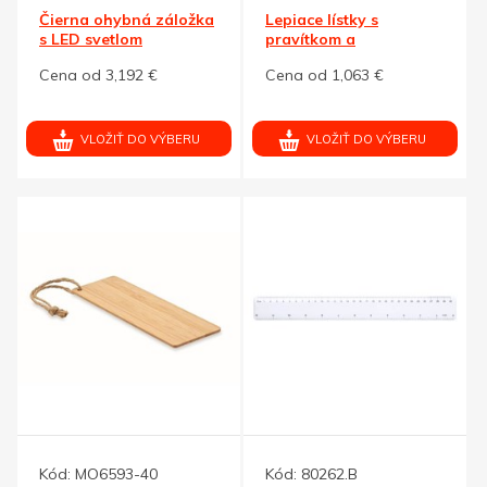
Čierna ohybná záložka
Lepiace lístky s
s LED svetlom
pravítkom a
semienkami maku
Cena od 3,192 €
Cena od 1,063 €
VLOŽIŤ DO VÝBERU
VLOŽIŤ DO VÝBERU
Kód:
MO6593-40
Kód:
80262.B