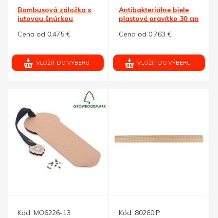
Bambusová záložka s
Antibakteriálne biele
jutovou šnúrkou
plastové pravítko 30 cm
Cena od 0,475 €
Cena od 0,763 €
VLOŽIŤ DO VÝBERU
VLOŽIŤ DO VÝBERU
Kód:
MO6226-13
Kód:
80260.P