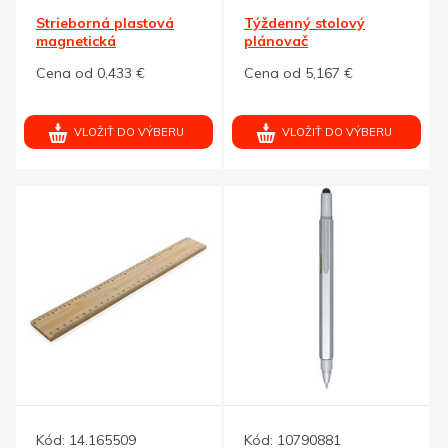
Strieborná plastová
Týždenný stolový
magnetická
plánovač
záložka,kov. vzhľad
EN/DE/FR/ES/IT/NL/PL
Cena od 0,433 €
Cena od 5,167 €
VLOŽIŤ DO VÝBERU
VLOŽIŤ DO VÝBERU
Kód:
14.165509
Kód:
10790881