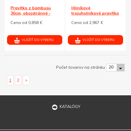
Pravítko z bambusu
Hliníkové
30cm, obojstránné -
trojuholníkové pravítko
cm/palce
30cm
Cena od 0,858 €
Cena od 2,967 €
VLOŽIŤ DO VÝBERU
VLOŽIŤ DO VÝBERU
20
Počet tovarov na stránku
1
2
>
KATALÓGY