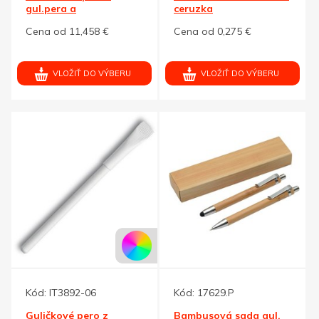
gul.pera a
ceruzka
mechan.ceruzky,prírodná
Cena od 11,458 €
Cena od 0,275 €
VLOŽIŤ DO VÝBERU
VLOŽIŤ DO VÝBERU
Kód:
IT3892-06
Kód:
17629.P
Guličkové pero z
Bambusová sada gul.