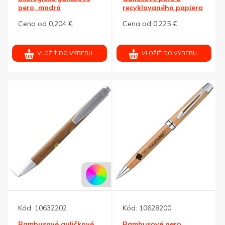
pero, modrá
recyklovaného papiera
Cena od 0,204 €
Cena od 0,225 €
VLOŽIŤ DO VÝBERU
VLOŽIŤ DO VÝBERU
Kód:
10632202
Kód:
10628200
Bambusové guličkové
Bambusové pero