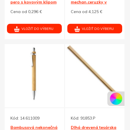
pero s kovovým klipom
mechan.ceruzky v
drev.kazete, prírodná
Cena od 0,296 €
Cena od 4,125 €
VLOŽIŤ DO VÝBERU
VLOŽIŤ DO VÝBERU
Kód:
14.611009
Kód:
91853.P
Bambusová nekonečná
Dlhá drevená tesárska