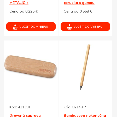
METALIC z
ceruzka s gumou
recyk.papiera,červené
Cena od 0,225 €
Cena od 0,558 €
dop.
VLOŽIŤ DO VÝBERU
VLOŽIŤ DO VÝBERU
Kód:
42139.P
Kód:
82148.P
Drevená súprava
Bambusová nekonečná