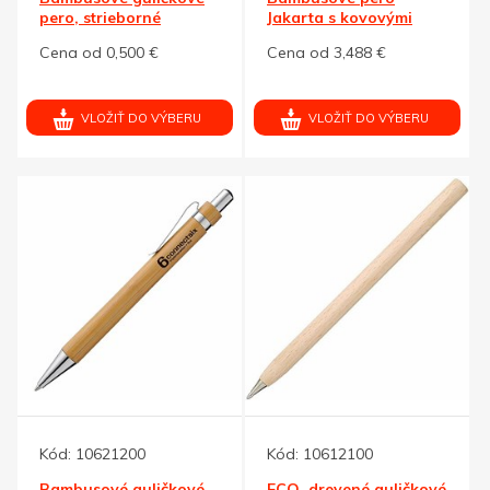
pero, strieborné
Jakarta s kovovými
doplnky ČN
doplnkami
Cena od 0,500 €
Cena od 3,488 €
VLOŽIŤ DO VÝBERU
VLOŽIŤ DO VÝBERU
Kód:
10621200
Kód:
10612100
Bambusové guličkové
ECO, drevené guličkové