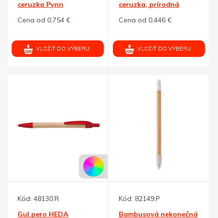
ceruzka Pynn
ceruzka, prírodná
Cena od 0,754 €
Cena od 0,446 €
VLOŽIŤ DO VÝBERU
VLOŽIŤ DO VÝBERU
Kód:
48130.R
Kód:
82149.P
Gul.pero HEDA
Bambusová nekonečná