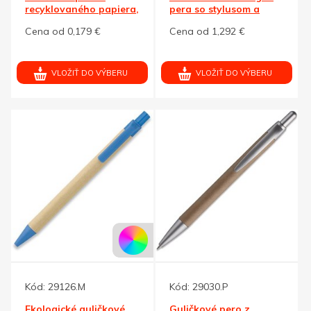
recyklovaného papiera,
pera so stylusom a
biela
mechanickej ceruzky
Cena od 0,179 €
Cena od 1,292 €
VLOŽIŤ DO VÝBERU
VLOŽIŤ DO VÝBERU
Kód:
29126.M
Kód:
29030.P
Ekologické guličkové
Guličkové pero z