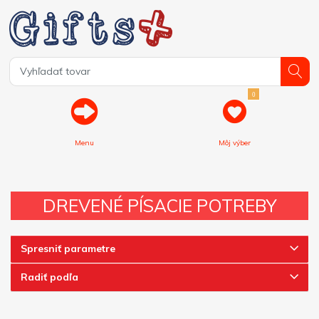
0
Menu
Môj výber
DREVENÉ PÍSACIE POTREBY
Spresniť parametre
Radiť podľa