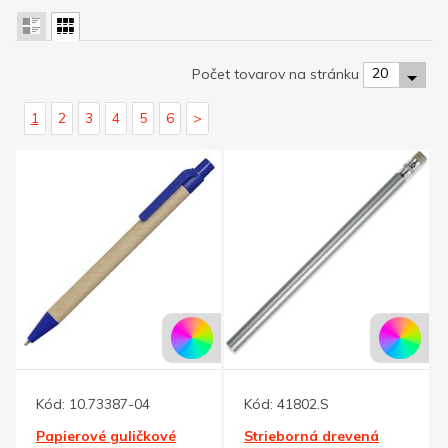
20
Počet tovarov na stránku
1
2
3
4
5
6
>
Kód:
10.73387-04
Kód:
41802.S
Papierové guličkové
Strieborná drevená