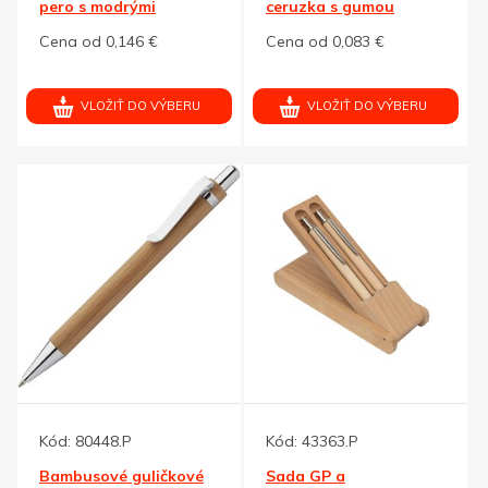
pero s modrými
ceruzka s gumou
plast.doplnkami
Cena od 0,146 €
Cena od 0,083 €
VLOŽIŤ DO VÝBERU
VLOŽIŤ DO VÝBERU
Kód:
80448.P
Kód:
43363.P
Bambusové guličkové
Sada GP a