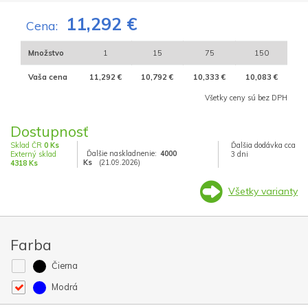
11,292 €
Cena:
Množstvo
1
15
75
150
Vaša cena
11,292 €
10,792 €
10,333 €
10,083 €
Všetky ceny sú bez DPH
Dostupnosť
Sklad ČR
0 Ks
Ďalšia dodávka cca
Ďalšie naskladnenie:
4000
Externý sklad
3 dni
Ks
(21.09.2026)
4318 Ks
Všetky varianty
Farba
Čierna
Modrá