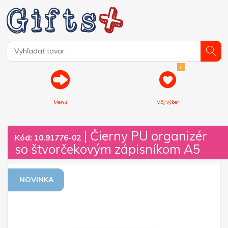
0
Menu
Môj výber
| Čierny PU organizér
Kód: 10.91776-02
so štvorčekovým zápisníkom A5
NOVINKA