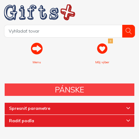
0
Menu
Môj výber
PÁNSKE
Spresniť parametre
Radiť podľa