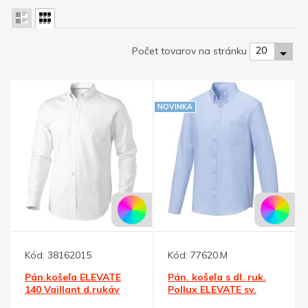
20
Počet tovarov na stránku
NOVINKA
Kód:
38162015
Kód:
77620.M
Pán.košeľa ELEVATE
Pán. košeľa s dl. ruk.
140 Vaillant d.rukáv
Pollux ELEVATE sv.
biela XXL
modrá XS