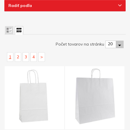
Radiť podľa
20
Počet tovarov na stránku
1
2
3
4
>