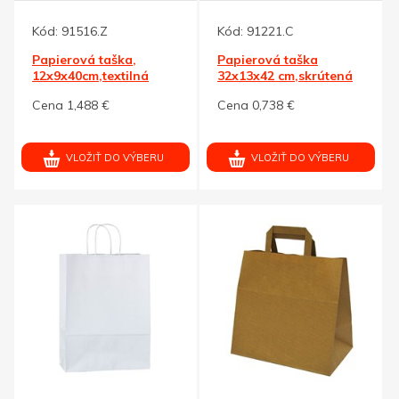
Kód:
91516.Z
Kód:
91221.C
Papierová taška,
Papierová taška
12x9x40cm,textilná
32x13x42 cm,skrútená
šnúrka,zelená
šnúrka,čierna
Cena 1,488 €
Cena 0,738 €
VLOŽIŤ DO VÝBERU
VLOŽIŤ DO VÝBERU