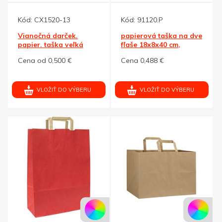
Kód:
CX1520-13
Kód:
91120.P
Vianočná darček.
papierová taška na dve
papier. taška veľká
fľaše 18x8x40 cm,
32x12x40 cm
natural
Cena od 0,500 €
Cena 0,488 €
VLOŽIŤ DO VÝBERU
VLOŽIŤ DO VÝBERU