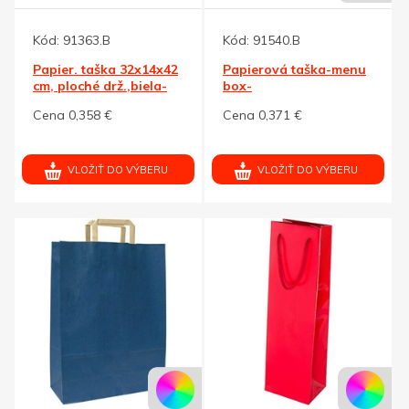
Kód:
91363.B
Kód:
91540.B
Papier. taška 32x14x42
Papierová taška-menu
cm, ploché drž.,biela-
box-
kraft
31,5x21,5x24,5,plochá
Cena 0,358 €
Cena 0,371 €
rukoväť, biela
VLOŽIŤ DO VÝBERU
VLOŽIŤ DO VÝBERU