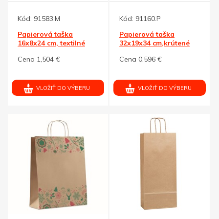
Kód:
91583.M
Kód:
91160.P
Papierová taška
Papierová taška
16x8x24 cm, textilné
32x19x34 cm,krútené
šnúrky, modrá
držadlo, eko
Cena 1,504 €
Cena 0,596 €
VLOŽIŤ DO VÝBERU
VLOŽIŤ DO VÝBERU