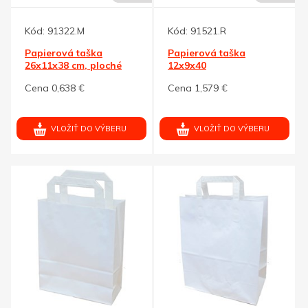
Kód:
91322.M
Kód:
91521.R
Papierová taška
Papierová taška
26x11x38 cm, ploché
12x9x40
držadlo,modrá
cm,text.šnúra,červená
Cena 0,638 €
Cena 1,579 €
lesk
VLOŽIŤ DO VÝBERU
VLOŽIŤ DO VÝBERU