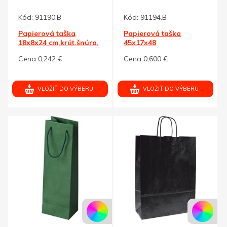
Kód:
91190.B
Kód:
91194.B
Papierová taška
Papierová taška
18x8x24 cm,krút.šnúra,
45x17x48
biela-kraft
cm,krút.šnúra,biela-
Cena 0,242 €
Cena 0,600 €
kraft
VLOŽIŤ DO VÝBERU
VLOŽIŤ DO VÝBERU