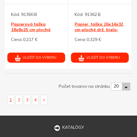
Kód:
91360.B
Kód:
91362.B
Papierová taška
Papier. taška 26x14x32
18x8x25 cm,ploché
cm,ploché drž.,biela-
drž.,biela-kraft
kraft
Cena 0,217 €
Cena 0,329 €
VLOŽIŤ DO VÝBERU
VLOŽIŤ DO VÝBERU
20
Počet tovarov na stránku
1
2
3
4
>
KATALÓGY