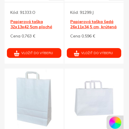
Kód:
91333.O
Kód:
91299.J
Papierová taška
Papierová taška šedá
32x13x42,5cm,ploché
26x11x34,5 cm, krútená
držadlo,oranž.
šnúra
Cena 0,763 €
Cena 0,596 €
VLOŽIŤ DO VÝBERU
VLOŽIŤ DO VÝBERU