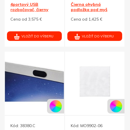
4portový USB
Čierna ohybná
rozbočovač, čierny
podložka pod myš
Cena od 3,575 €
Cena od 1,425 €
VLOŽIŤ DO VÝBERU
VLOŽIŤ DO VÝBERU
Kód:
38380.C
Kód:
MO9902-06