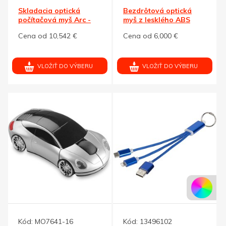
Skladacia optická
Bezdrôtová optická
počítačová myš Arc -
myš z lesklého ABS
čierna
Cena od 10,542 €
Cena od 6,000 €
VLOŽIŤ DO VÝBERU
VLOŽIŤ DO VÝBERU
Kód:
MO7641-16
Kód:
13496102