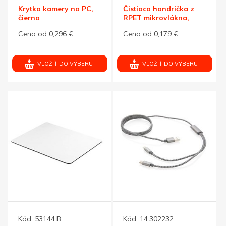
Krytka kamery na PC,
Čistiaca handrička z
čierna
RPET mikrovlákna,
biela
Cena od 0,296 €
Cena od 0,179 €
VLOŽIŤ DO VÝBERU
VLOŽIŤ DO VÝBERU
Kód:
53144.B
Kód:
14.302232