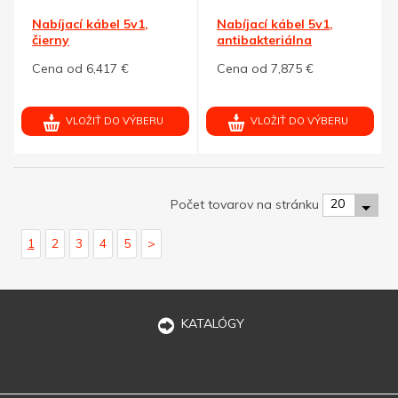
Nabíjací kábel 5v1,
Nabíjací kábel 5v1,
čierny
antibakteriálna
prísada, biely
Cena od 6,417 €
Cena od 7,875 €
VLOŽIŤ DO VÝBERU
VLOŽIŤ DO VÝBERU
20
Počet tovarov na stránku
1
2
3
4
5
>
KATALÓGY