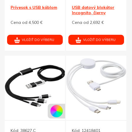
Prívesok s USB káblom
USB datový blokátor
Incognito, čierny
Cena od 4,500 €
Cena od 2,692 €
VLOŽIŤ DO VÝBERU
VLOŽIŤ DO VÝBERU
Kód:
38627.C
Kód:
12418401