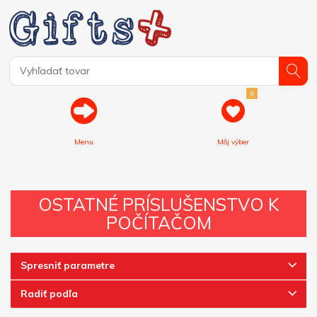
0
Menu
Môj výber
OSTATNÉ PRÍSLUŠENSTVO K
POČÍTAČOM
Spresniť parametre
Radiť podľa