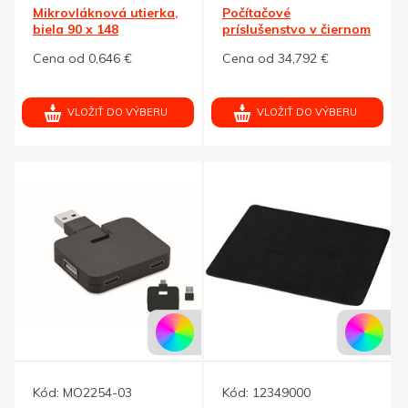
Mikrovláknová utierka,
Počítačové
biela 90 x 148
príslušenstvo v čiernom
PU puzdre
Cena od 0,646 €
Cena od 34,792 €
VLOŽIŤ DO VÝBERU
VLOŽIŤ DO VÝBERU
Kód:
MO2254-03
Kód:
12349000