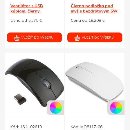
Ventilátor s USB
Čierna podložka pod
káblom, čierny
myš s bezdrôtovým 5W
nabíjaním
Cena od 5,375 €
Cena od 18,208 €
VLOŽIŤ DO VÝBERU
VLOŽIŤ DO VÝBERU
Kód:
16.1102610
Kód:
MO8117-06