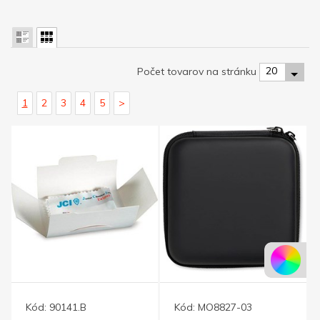
20
Počet tovarov na stránku
1
2
3
4
5
>
Kód:
90141.B
Kód:
MO8827-03