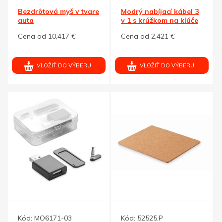
Bezdrôtová myš v tvare
Modrý nabíjací kábel 3
auta
v 1 s krúžkom na kľúče
Cena od 10,417 €
Cena od 2,421 €
VLOŽIŤ DO VÝBERU
VLOŽIŤ DO VÝBERU
Kód:
MO6171-03
Kód:
52525.P