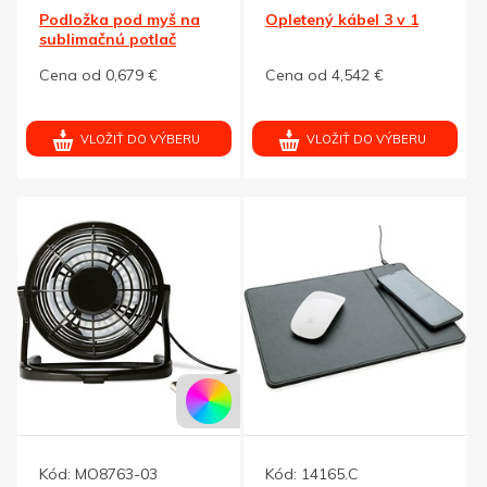
Podložka pod myš na
Opletený kábel 3 v 1
sublimačnú potlač
Cena od 0,679 €
Cena od 4,542 €
VLOŽIŤ DO VÝBERU
VLOŽIŤ DO VÝBERU
Kód:
MO8763-03
Kód:
14165.C