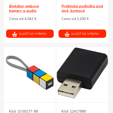
Blokátor webové
Praktická podložka pod
kamery a audia
myš, korková
Cena od 4,542 €
Cena od 1,200 €
VLOŽIŤ DO VÝBERU
VLOŽIŤ DO VÝBERU
Kód:
10.50177-99
Kód:
12417890