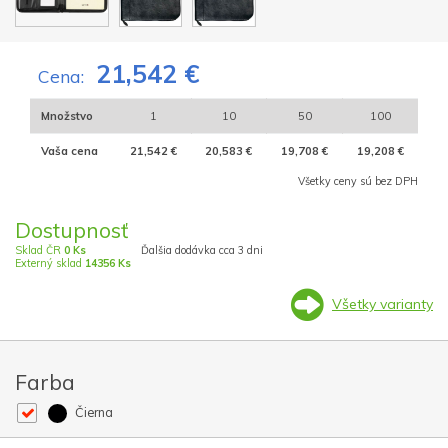
21,542 €
Cena:
Množstvo
1
10
50
100
Vaša cena
21,542 €
20,583 €
19,708 €
19,208 €
Všetky ceny sú bez DPH
Dostupnosť
Sklad ČR
0 Ks
Ďalšia dodávka cca 3 dni
Externý sklad
14356 Ks
Všetky varianty
Farba
Čierna