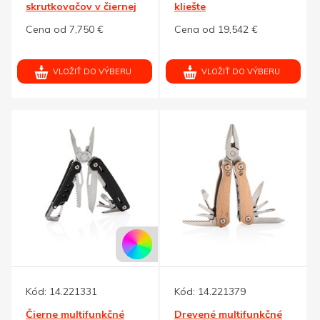
skrutkovačov v čiernej
kliešte
plast. krabičke
Cena od 7,750 €
Cena od 19,542 €
VLOŽIŤ DO VÝBERU
VLOŽIŤ DO VÝBERU
Kód:
14.221331
Kód:
14.221379
Čierne multifunkčné
Drevené multifunkčné