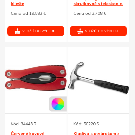
kliešte
skrutkovač s teleskopic.
koncom
Cena od 19,583 €
Cena od 3,708 €
VLOŽIŤ DO VÝBERU
VLOŽIŤ DO VÝBERU
Kód:
34443.R
Kód:
50220.S
Červené kovové
Kladivo s otváračom z