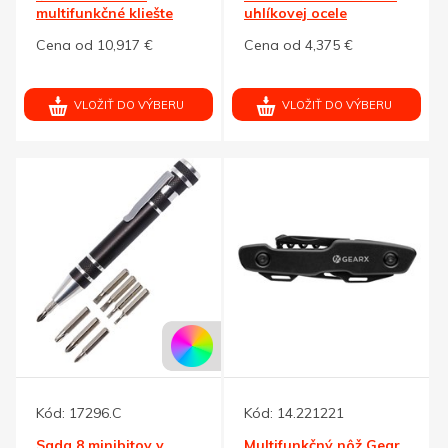
multifunkčné kliešte
uhlíkovej ocele
Cena od 10,917 €
Cena od 4,375 €
VLOŽIŤ DO VÝBERU
VLOŽIŤ DO VÝBERU
Kód:
17296.C
Kód:
14.221221
Sada 8 minibitov v
Multifunkčný nôž Gear