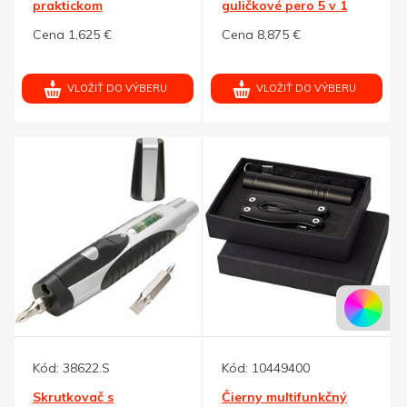
praktickom
guličkové pero 5 v 1
puzdre,zelená
Cena 1,625 €
Cena 8,875 €
VLOŽIŤ DO VÝBERU
VLOŽIŤ DO VÝBERU
Kód:
38622.S
Kód:
10449400
Skrutkovač s
Čierny multifunkčný