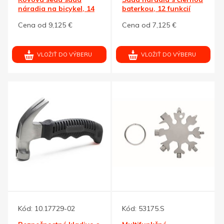
náradia na bicykel, 14
baterkou, 12 funkcií
funkcií
Cena od 9,125 €
Cena od 7,125 €
VLOŽIŤ DO VÝBERU
VLOŽIŤ DO VÝBERU
Kód:
10.17729-02
Kód:
53175.S