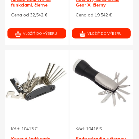
funkciami, čierne
Gear X, čierny
Cena od 32,542 €
Cena od 19,542 €
VLOŽIŤ DO VÝBERU
VLOŽIŤ DO VÝBERU
Kód:
10413.C
Kód:
10416.S
Kovová šedá sada
Sada náradia s čiernou