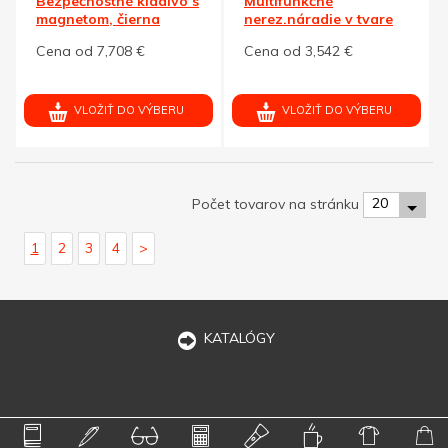
Bezpečnostné kladivo s
Multifunkčné
magnetom, čierna
nerez.náradie v tvare
snehovej vločky
Cena od 7,708 €
Cena od 3,542 €
VLOŽIŤ DO VÝBERU
VLOŽIŤ DO VÝBERU
20
Počet tovarov na stránku
1
2
3
4
>
KATALÓGY