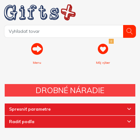
0
Menu
Môj výber
DROBNÉ NÁRADIE
Spresniť parametre
Radiť podľa