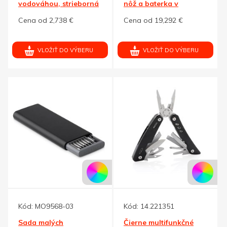
vodováhou, strieborná
nôž a baterka v
krabičke
Cena od 2,738 €
Cena od 19,292 €
VLOŽIŤ DO VÝBERU
VLOŽIŤ DO VÝBERU
Kód:
MO9568-03
Kód:
14.221351
Sada malých
Čierne multifunkčné