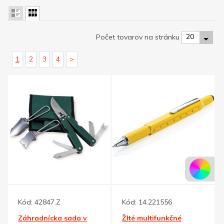
20
Počet tovarov na stránku
1
2
3
4
>
Kód:
42847.Z
Kód:
14.221556
Záhradnícka sada v
Žlté multifunkčné