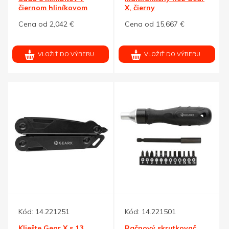
čiernom hliníkovom
X, čierny
puzdre
Cena od 2,042 €
Cena od 15,667 €
VLOŽIŤ DO VÝBERU
VLOŽIŤ DO VÝBERU
Kód:
14.221251
Kód:
14.221501
Kliešte Gear X s 13
Račnový skrutkovač