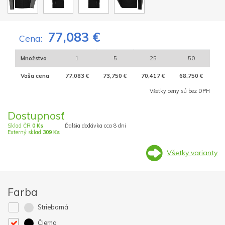
77,083 €
Cena:
Množstvo
1
5
25
50
Vaša cena
77,083 €
73,750 €
70,417 €
68,750 €
Všetky ceny sú bez DPH
Dostupnosť
Sklad ČR
0 Ks
Ďalšia dodávka cca 8 dni
Externý sklad
309 Ks
Všetky varianty
Farba
Strieborná
Čierna