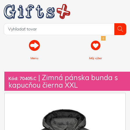
0
Menu
Môj výber
| Zimná pánska bunda s
Kód: 70405.C
kapucňou čierna XXL