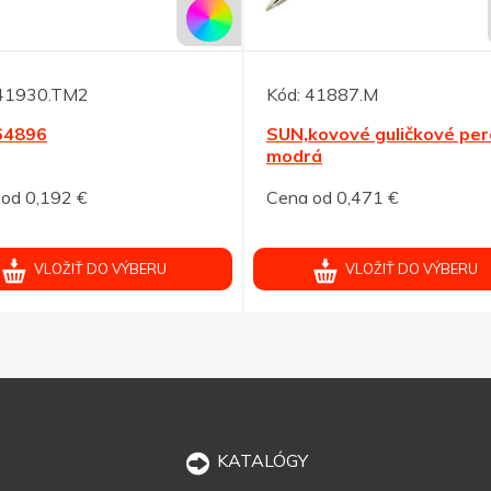
41930.TM2
Kód:
41887.M
64896
SUN,kovové guličkové per
modrá
od 0,192 €
Cena od 0,471 €
VLOŽIŤ DO VÝBERU
VLOŽIŤ DO VÝBERU
KATALÓGY