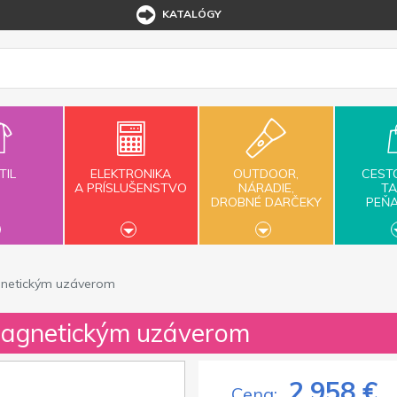
KATALÓGY
TIL
ELEKTRONIKA
OUTDOOR,
CEST
A PRÍSLUŠENSTVO
NÁRADIE,
TA
DROBNÉ DARČEKY
PEŇ
agnetickým uzáverom
 magnetickým uzáverom
2,958 €
Cena: