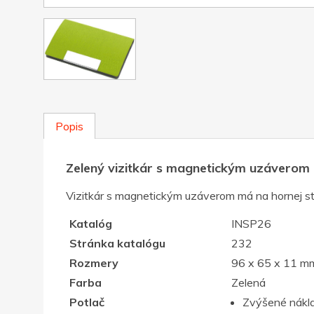
Popis
Zelený vizitkár s magnetickým uzáverom
Vizitkár s magnetickým uzáverom má na hornej st
Katalóg
INSP26
Stránka katalógu
232
Rozmery
96 x 65 x 11 m
Farba
Zelená
Potlač
Zvýšené nákla