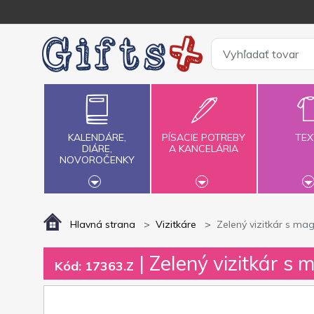
KALENDÁRE,
PÍSACIE POTREBY
TEX
DIÁRE,
A KANCELÁRIA
NOVOROČENKY
Hlavná strana
Vizitkáre
Zelený vizitkár s m
| Zelený vizitkár s
Kód: 17363.Z