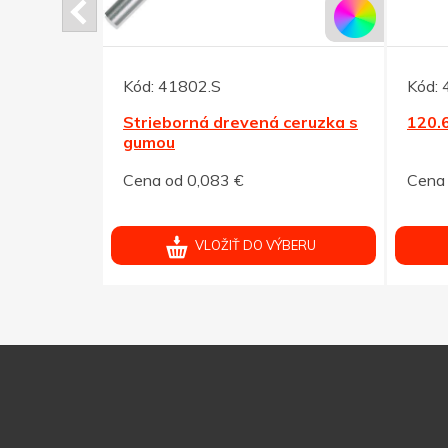
Kód:
41802.S
Kód:
talízou
Strieborná drevená ceruzka s
120.
gumou
Cena od 0,083 €
Cena 
ÝBERU
VLOŽIŤ DO VÝBERU