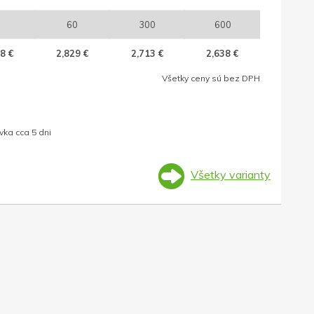
60
300
600
8 €
2,829 €
2,713 €
2,638 €
Všetky ceny sú bez DPH
ka cca 5 dni
Všetky varianty