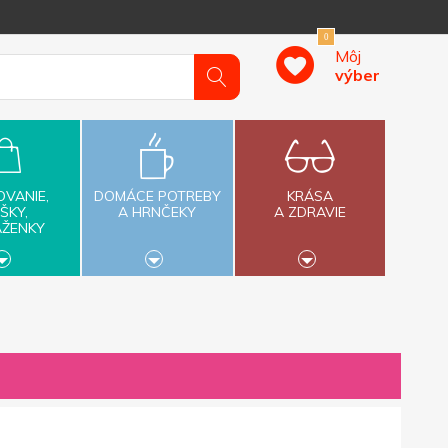
0
Môj
výber
OVANIE,
DOMÁCE POTREBY
KRÁSA
ŠKY,
A HRNČEKY
A ZDRAVIE
AŽENKY