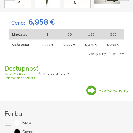
6,958 €
Cena:
Množstvo
1
30
150
300
Vaša cena
6,958 €
6,667 €
6,375 €
6,208 €
Všetky ceny sú bez DPH
Dostupnosť
Sklad ČR
0 Ks
Ďalšia dodávka cca 2 dni
Externý sklad
591 Ks
Všetky varianty
Farba
Biela
Čierna