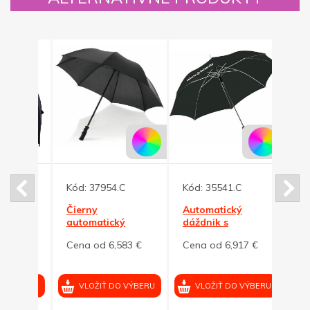
Novinka
Kód:
37954.C
Kód:
35541.C
Čierny
Automatický
Kód:
dnikAndré
automatický
dáždnik s
dáždnik s
drevenou
Auto
2 €
Cena od 6,583 €
Cena od 6,917 €
tvarovaným
rukoväťou, čierna
dáždn
držadlom
Cena
VÝBERU
VLOŽIŤ DO VÝBERU
VLOŽIŤ DO VÝBERU