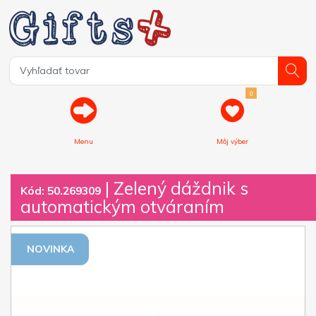
0
Menu
Môj výber
| Zelený dáždnik s
Kód: 50.269309
automatickým otváraním
NOVINKA