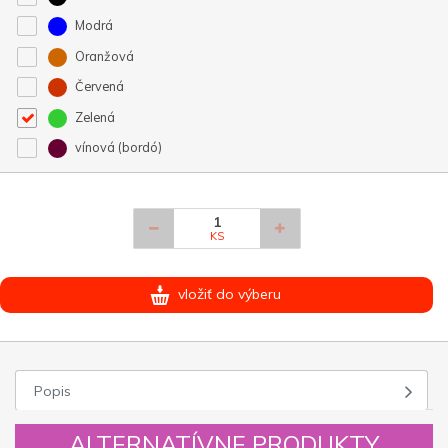
Modrá
Oranžová
Červená
Zelená
vínová (bordó)
KS
vložiť do výberu
Popis
ALTERNATÍVNE PRODUKTY