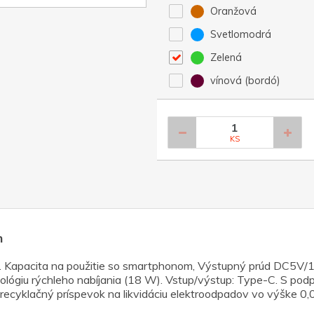
Oranžová
Svetlomodrá
Zelená
vínová (bordó)
KS
h
Kapacita na použitie so smartphonom, Výstupný prúd DC5V/1A
lógiu rýchleho nabíjania (18 W). Vstup/výstup: Type-C. S podp
ecyklačný príspevok na likvidáciu elektroodpadov vo výške 0,