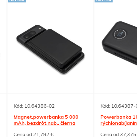
10.64386-02
Kód:
10.64387-02
et.powerbanka 5 000
Powerbanka 10 000 mAh 
bezdrôt.nab., čierna
rýchlonabíjaním, čierna
od 21,792 €
Cena od 37,375 €