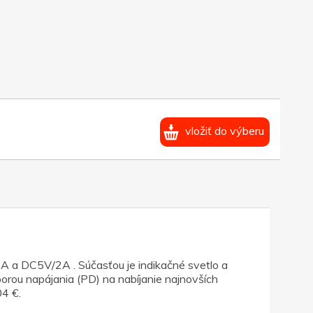
vložiť do výberu
 a DC5V/2A . Súčasťou je indikačné svetlo a
orou napájania (PD) na nabíjanie najnovších
04 €.