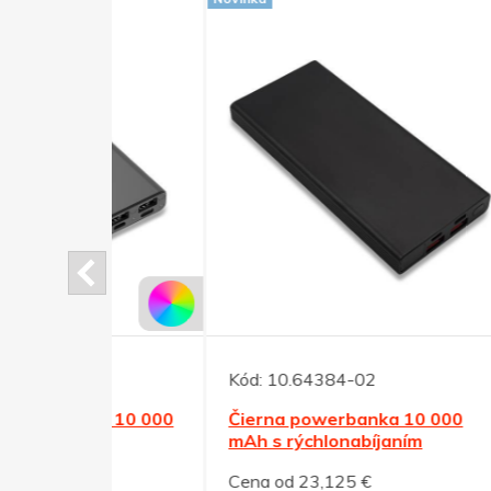
Kód:
10.64384-02
Kód:
ka 10 000
Čierna powerbanka 10 000
Magn
mAh s rýchlonabíjaním
mAh, 
Cena od 23,125 €
Cena 