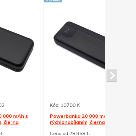
Kód:
10700.K
Kód:
10703
s
Powerbanka 20 000 mAh s
Čierna po
rýchlonabíjaním, čierna
mAh,bezdrô
Cena od 28,958 €
Cena od 37