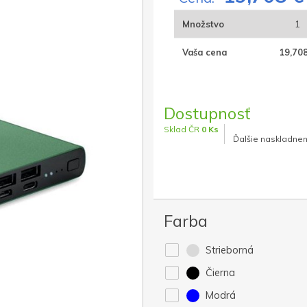
Množstvo
1
Vaša cena
19,708
Dostupnosť
Sklad ČR
0 Ks
Ďalšie naskladnen
Farba
Strieborná
Čierna
Modrá