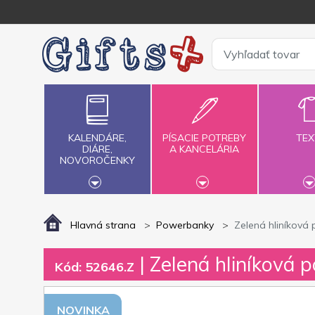
KALENDÁRE,
PÍSACIE POTREBY
TEX
DIÁRE,
A KANCELÁRIA
NOVOROČENKY
Hlavná strana
Powerbanky
Zelená hliníkov
| Zelená hliníková
Kód: 52646.Z
NOVINKA