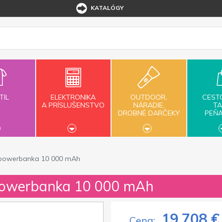
KATALÓGY
TIL
ELEKTRONIKA
OUTDOOR,
CEST
A PRÍSLUŠENSTVO
NÁRADIE,
TA
DROBNÉ DARČEKY
PEŇ
á powerbanka 10 000 mAh
 powerbanka 10 000 mAh
19,708 €
Cena: