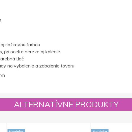
m
ojzložkovou farbou
 pri oceli a nereze aj kalenie
farebná tlač
dy na vybalenie a zabalenie tovaru
Ah
ALTERNATÍVNE PRODUKTY
Novinka