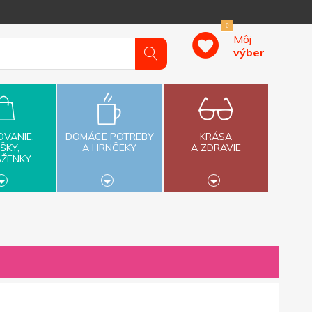
0
Môj
výber
OVANIE,
DOMÁCE POTREBY
KRÁSA
ŠKY,
A HRNČEKY
A ZDRAVIE
AŽENKY