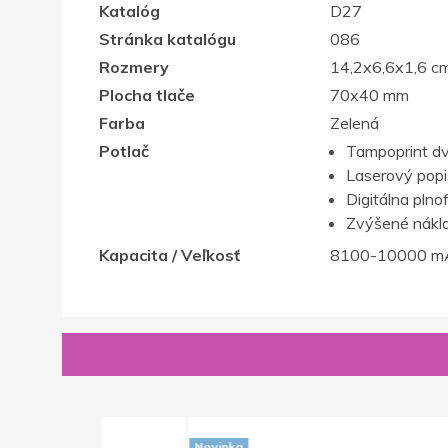
Katalóg
D27
Stránka katalógu
086
Rozmery
14,2x6,6x1,6 c
Plocha tlače
70x40 mm
Farba
Zelená
Potlač
Tampoprint dv
Laserový popis,
Digitálna plno
Zvýšené nákla
Kapacita / Veľkosť
8100-10000 m
Novinka
Novinka