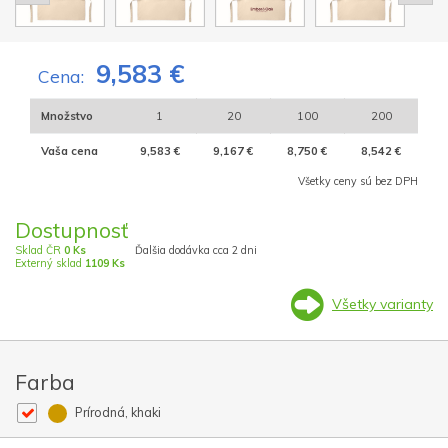
9,583 €
Cena:
Množstvo
1
20
100
200
Vaša cena
9,583 €
9,167 €
8,750 €
8,542 €
Všetky ceny sú bez DPH
Dostupnosť
Sklad ČR
0 Ks
Ďalšia dodávka cca 2 dni
Externý sklad
1109 Ks
Všetky varianty
Farba
Prírodná, khaki