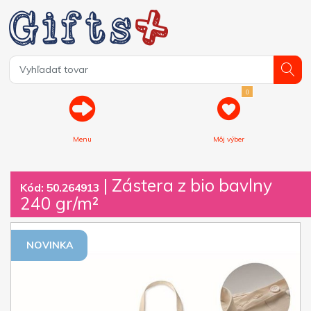
0
Menu
Môj výber
| Zástera z bio bavlny
Kód: 50.264913
240 gr/m²
NOVINKA