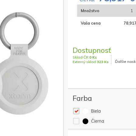
Množstvo
1
Vaša cena
78,917
Dostupnosť
Sklad ČR
0 Ks
Ďalšie nask
Externý sklad
323 Ks
Farba
Biela
Čierna