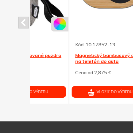
Kód:
10.17852-13
Kód:
né puzdro
Magnetický bambusový držiak
Bamb
na telefón do auta
bezd
Cena od 2,875 €
Cena 
ÝBERU
VLOŽIŤ DO VÝBERU