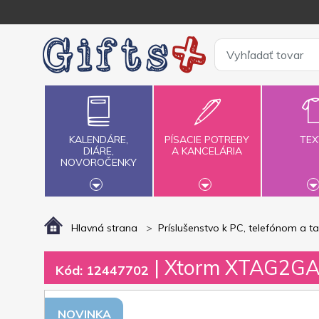
KALENDÁRE,
PÍSACIE POTREBY
TEX
DIÁRE,
A KANCELÁRIA
NOVOROČENKY
Hlavná strana
Príslušenstvo k PC, telefónom a t
| Xtorm XTAG2GA v
Kód: 12447702
NOVINKA