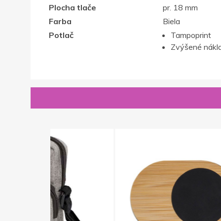
Plocha tlače
pr. 18 mm
Farba
Biela
Potlač
Tampoprint
Zvýšené nákla