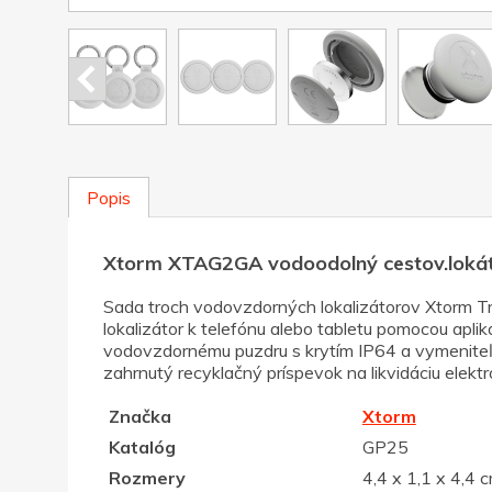
Popis
Xtorm XTAG2GA vodoodolný cestov.lokáto
Sada troch vodovzdorných lokalizátorov Xtorm Tra
lokalizátor k telefónu alebo tabletu pomocou apl
vodovzdornému puzdru s krytím IP64 a vymeniteľne
zahrnutý recyklačný príspevok na likvidáciu ele
Značka
Xtorm
Katalóg
GP25
Rozmery
4,4 x 1,1 x 4,4 