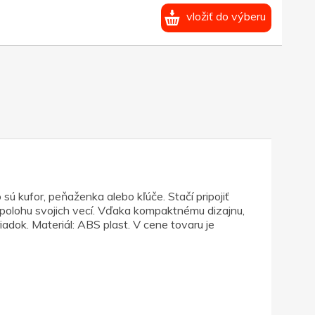
vložiť do výberu
 kufor, peňaženka alebo kľúče. Stačí pripojiť
e polohu svojich vecí. Vďaka kompaktnému dizajnu,
adok. Materiál: ABS plast. V cene tovaru je