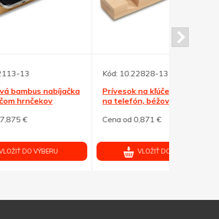
Kód:
10.22828-13
Kód:
10.22
ačka
Prívesok na kľúče so stojanom
Stojan na 
na telefón, béžová
Cena od 0,871 €
Cena od 1,
VLOŽIŤ DO VÝBERU
V