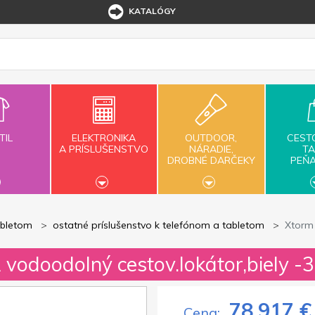
KATALÓGY
TIL
ELEKTRONIKA
OUTDOOR,
CEST
A PRÍSLUŠENSTVO
NÁRADIE,
TA
DROBNÉ DARČEKY
PEŇ
abletom
ostatné príslušenstvo k telefónom a tabletom
Xtorm 
odoodolný cestov.lokátor,biely -3
78,917 €
Cena: