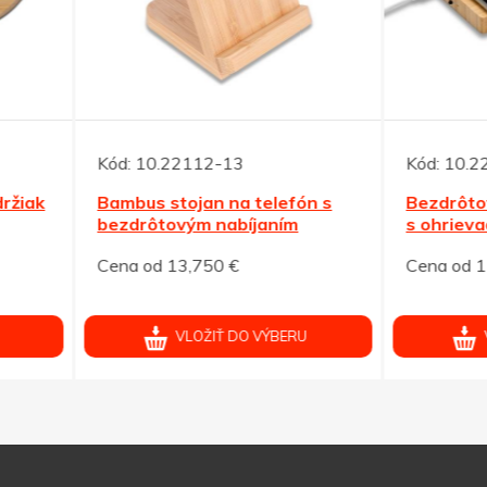
10.22112-13
Kód:
10.22113-13
us stojan na telefón s
Bezdrôtová bambus nabíj
rôtovým nabíjaním
s ohrievačom hrnčekov
od 13,750 €
Cena od 17,875 €
VLOŽIŤ DO VÝBERU
VLOŽIŤ DO VÝBERU