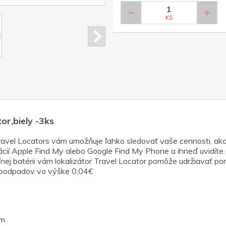
KS
r,biely -3ks
vel Locators vám umožňuje ľahko sledovať vaše cennosti, ako sú
ikácií Apple Find My alebo Google Find My Phone a ihneď uvidít
j batérii vám lokalizátor Travel Locator pomôže udržiavať pori
ktroodpadov vo výške 0,04€
cm