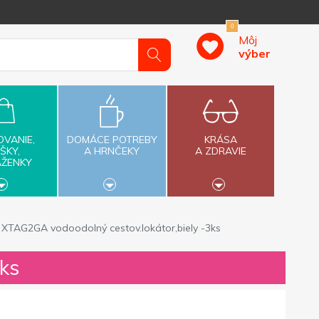
0
Môj
výber
OVANIE,
DOMÁCE POTREBY
KRÁSA
ŠKY,
A HRNČEKY
A ZDRAVIE
AŽENKY
XTAG2GA vodoodolný cestov.lokátor,biely -3ks
ks