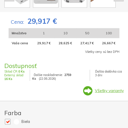
29,917 €
Cena:
Množstvo
1
10
50
100
Vaša cena
29,917 €
28,625 €
27,417 €
26,667 €
Všetky ceny sú bez DPH
Dostupnosť
Sklad ČR
0 Ks
Ďalšia dodávka cca
Ďalšie naskladnenie:
2759
Externý sklad
3 dni
Ks
(22.08.2026)
16 Ks
Všetky varianty
Farba
Biela