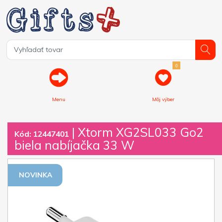
0
Menu
Môj výber
| Xtorm XG2SL033 Go2
Kód: 12447401
biela nabíjačka 33 W
NOVINKA