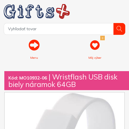
0
Menu
Môj výber
| Wristflash USB disk
Kód: MO10932-06
biely náramok 64GB