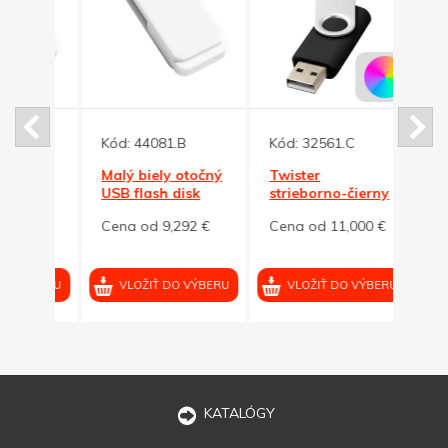
Kód:
44081.B
Kód:
32561.C
Kód:
točný
Malý biely otočný
Twister
Malý
k
USB flash disk
strieborno-čierny
flash
kom
32GB s krúžkom
USB flash
krúž
92 €
Cena od 9,292 €
Cena od 11,000 €
Cena
disk,prívesok
32GB
VÝBERU
VLOŽIŤ DO VÝBERU
VLOŽIŤ DO VÝBERU
VL
KATALÓGY