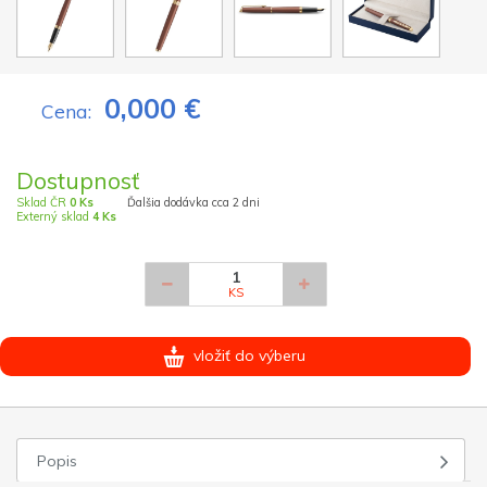
0,000 €
Cena:
Dostupnosť
Sklad ČR
0 Ks
Ďalšia dodávka cca 2 dni
Externý sklad
4 Ks
KS
vložiť do výberu
Popis