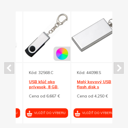
Kód:
32568.C
Kód:
44098.S
Kód:
 USB
USB kľúč ako
Malý kovový USB
Bamb
prívesok, 8 GB,
flash disk s
flash
čierna/strieborná
krúžkom 8GB
kapa
0 €
Cena od 6,667 €
Cena od 4,250 €
Cena
VÝBERU
VLOŽIŤ DO VÝBERU
VLOŽIŤ DO VÝBERU
VL