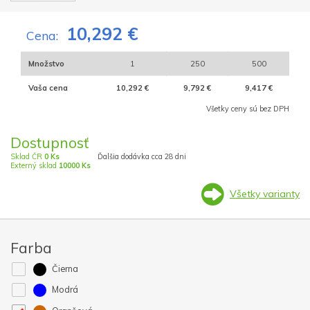
10,292 €
Cena:
Množstvo
1
250
500
Vaša cena
10,292 €
9,792 €
9,417 €
Všetky ceny sú bez DPH
Dostupnosť
Sklad ČR
0 Ks
Ďalšia dodávka cca 28 dni
Externý sklad
10000 Ks
Všetky varianty
Farba
Čierna
Modrá