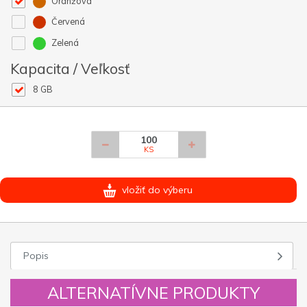
Oranžová
Červená
Zelená
Kapacita / Veľkosť
8 GB
KS
vložiť do výberu
Popis
ALTERNATÍVNE PRODUKTY