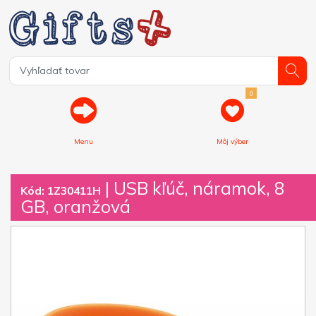
0
Menu
Môj výber
| USB kľúč, náramok, 8
Kód: 1Z30411H
GB, oranžová