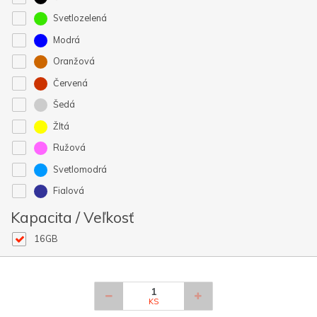
Svetlozelená
Modrá
Oranžová
Červená
Šedá
Žltá
Ružová
Svetlomodrá
Fialová
Kapacita / Veľkosť
16GB
KS