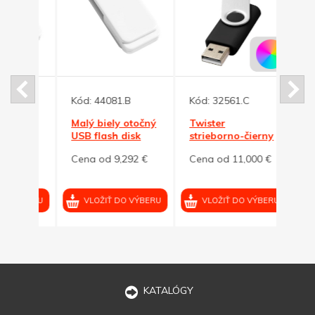
Kód:
44081.B
Kód:
32561.C
Kód:
točný
Malý biely otočný
Twister
Malý
k
USB flash disk
strieborno-čierny
flash
kom
32GB s krúžkom
USB flash
krúž
92 €
Cena od 9,292 €
Cena od 11,000 €
Cena
disk,prívesok
32GB
VÝBERU
VLOŽIŤ DO VÝBERU
VLOŽIŤ DO VÝBERU
VL
KATALÓGY