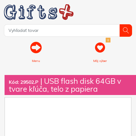
0
Menu
Môj výber
| USB flash disk 64GB v
Kód: 29502.P
tvare kľúča, telo z papiera