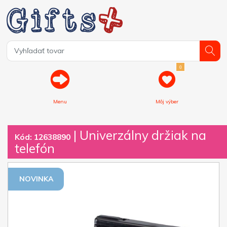
0
Menu
Môj výber
| Univerzálny držiak na
Kód: 12638890
telefón
NOVINKA