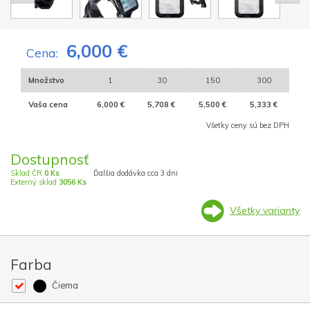
6,000 €
Cena:
Množstvo
1
30
150
300
Vaša cena
6,000 €
5,708 €
5,500 €
5,333 €
Všetky ceny sú bez DPH
Dostupnosť
Sklad ČR
0 Ks
Ďalšia dodávka cca 3 dni
Externý sklad
3056 Ks
Všetky varianty
Farba
Čierna