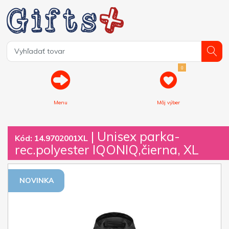
0
Menu
Môj výber
| Unisex parka-
Kód: 14.9702001XL
rec.polyester IQONIQ,čierna, XL
NOVINKA