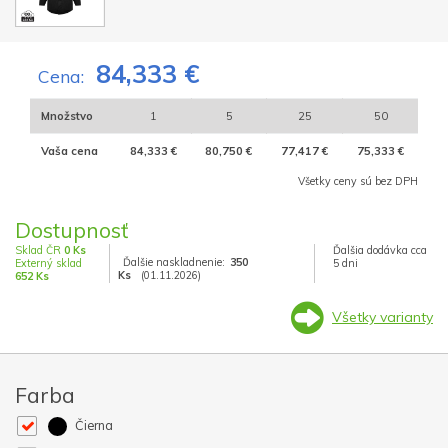
84,333 €
Cena:
Množstvo
1
5
25
50
Vaša cena
84,333 €
80,750 €
77,417 €
75,333 €
Všetky ceny sú bez DPH
Dostupnosť
Sklad ČR
0 Ks
Ďalšia dodávka cca
Ďalšie naskladnenie:
350
Externý sklad
5 dni
Ks
(01.11.2026)
652 Ks
Všetky varianty
Farba
Čierna