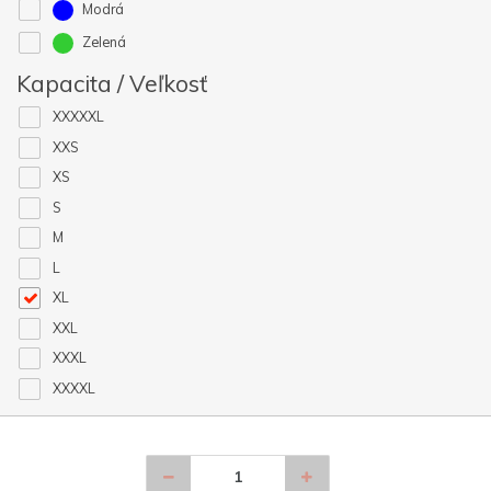
Modrá
Zelená
Kapacita / Veľkosť
XXXXXL
XXS
XS
S
M
L
XL
XXL
XXXL
XXXXL