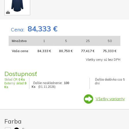
84,333 €
Cena:
Množstvo
1
5
25
50
Vaša cena
84,333 €
80,750 €
77,417 €
75,333 €
Všetky ceny sú bez DPH
Dostupnosť
Sklad ČR
0 Ks
Ďalšia dodávka cca 5
Ďalšie naskladnenie:
100
Externý sklad
9
dni
Ks
(01.11.2026)
Ks
Všetky varianty
Farba