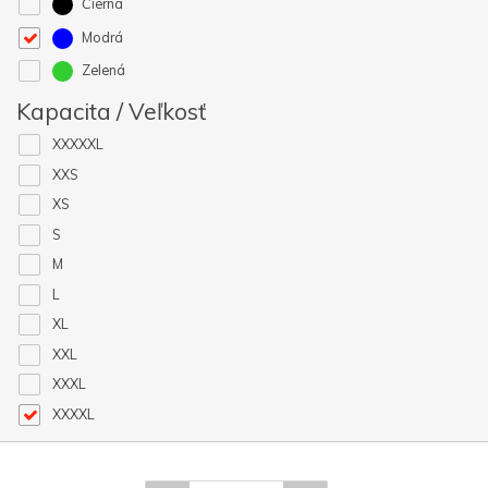
Čierna
Modrá
Zelená
Kapacita / Veľkosť
XXXXXL
XXS
XS
S
M
L
XL
XXL
XXXL
XXXXL