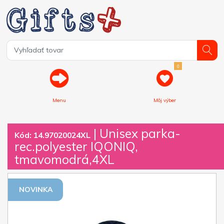
0
Menu
Môj výber
| Unisex parka-
Kód: 14.97020024XL
rec.polyester IQONIQ,
tmavomodrá,4XL
NOVINKA