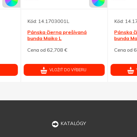
14.1703001L
Kód:
14.1703001M
ka čierna prešívaná
Pánska čierna prešívaná
a Maiko L
bunda Maiko M
od 62,708 €
Cena od 62,708 €
VLOŽIŤ DO VÝBERU
VLOŽIŤ DO VÝBERU
KATALÓGY