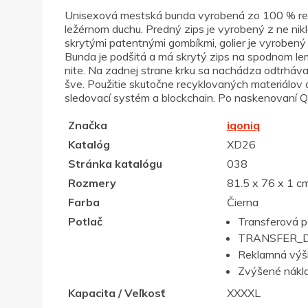
Unisexová mestská bunda vyrobená zo 100 % rec
ležérnom duchu. Predný zips je vyrobený z ne ni
skrytými patentnými gombíkmi, golier je vyroben
Bunda je podšitá a má skrytý zips na spodnom leme
nite. Na zadnej strane krku sa nachádza odtrhávac
šve. Použitie skutočne recyklovaných materiálov
sledovací systém a blockchain. Po naskenovaní QR
Značka
iqoniq
Katalóg
XD26
Stránka katalógu
038
Rozmery
81.5 x 76 x 1 c
Farba
Čierna
Potlač
Transferová p
TRANSFER_D
Reklamná výš
Zvýšené nákla
Kapacita / Veľkosť
XXXXL