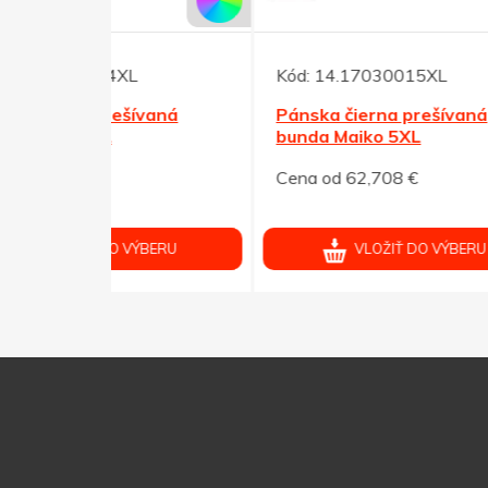
Kód:
14.17030015XL
Kód:
vaná
Pánska čierna prešívaná
Páns
bunda Maiko 5XL
bund
Cena od 62,708 €
Cena 
ÝBERU
VLOŽIŤ DO VÝBERU