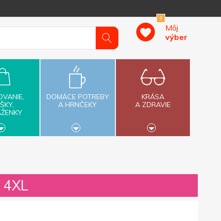
0
Môj
výber
OVANIE,
DOMÁCE POTREBY
KRÁSA
ŠKY,
A HRNČEKY
A ZDRAVIE
AŽENKY
a 4XL