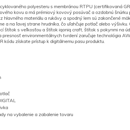
yklovaného polyesteru s membránou RTPU (certifikovaná GRS
klového kovu a má prémiový kovový posúvač a ozdobnú šnúrku p
ý z hlavného materiálu a rukávy a spodný lem sú zakončené m
 a na ľavej strane hrudníka, čo uľahčuje potlač alebo výšivku. 
í štítok s veľkosťou a štítok iqoniq craft, štítok s pokynmi n
 a presnosť environmentálnych tvrdení zaručuje technológia 
 kódu získate prístup k digitálnemu pasu produktu.
m
otlač
IGITAL
ivka
dy na vybalenie a zabalenie tovaru