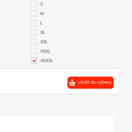
S
M
L
XL
XXL
XXXL
XXXXL
vložiť do výberu