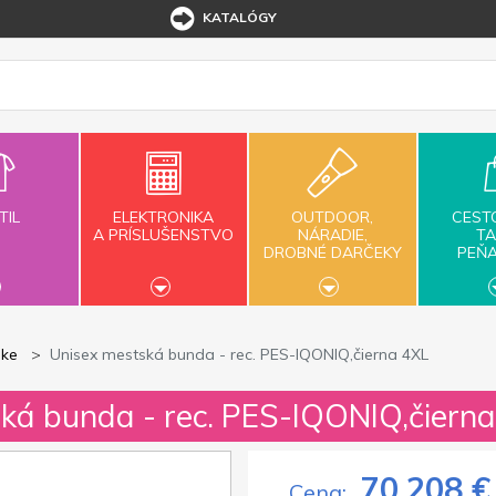
KATALÓGY
TIL
ELEKTRONIKA
OUTDOOR,
CEST
A PRÍSLUŠENSTVO
NÁRADIE,
TA
DROBNÉ DARČEKY
PEŇ
ke
Unisex mestská bunda - rec. PES-IQONIQ,čierna 4XL
ská bunda - rec. PES-IQONIQ,čiern
70,208 €
Cena: