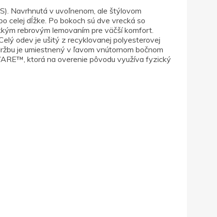
). Navrhnutá v uvoľnenom, ale štýlovom
o celej dĺžke. Po bokoch sú dve vrecká so
äkkým rebrovým lemovaním pre väčší komfort.
Celý odev je ušitý z recyklovanej polyesterovej
a údržbu je umiestnený v ľavom vnútornom bočnom
AWARE™, ktorá na overenie pôvodu využíva fyzický