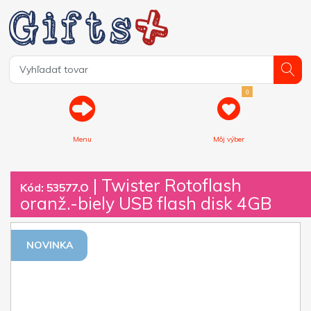
0
Menu
Môj výber
| Twister Rotoflash
Kód: 53577.O
oranž.-biely USB flash disk 4GB
NOVINKA