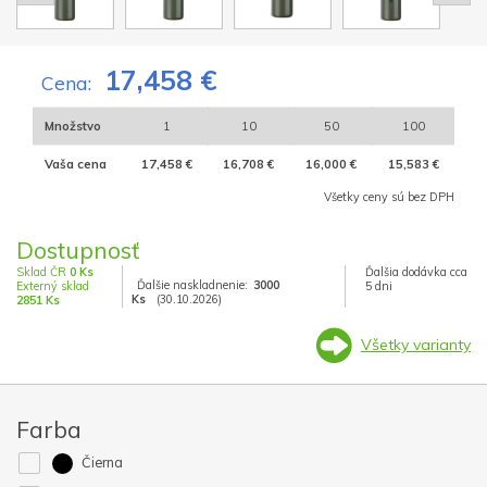
17,458 €
Cena:
Množstvo
1
10
50
100
Vaša cena
17,458 €
16,708 €
16,000 €
15,583 €
Všetky ceny sú bez DPH
Dostupnosť
Sklad ČR
0 Ks
Ďalšia dodávka cca
Ďalšie naskladnenie:
3000
Externý sklad
5 dni
Ks
(30.10.2026)
2851 Ks
Všetky varianty
Farba
Čierna