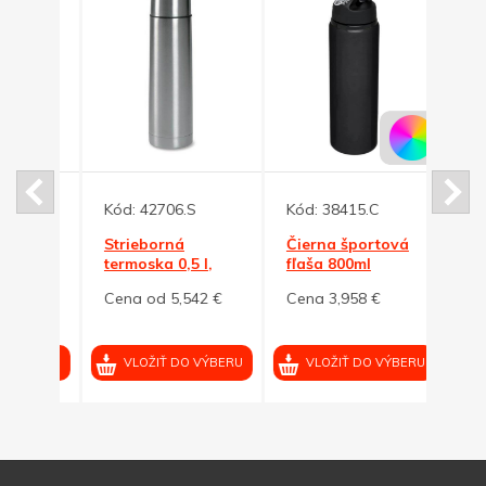
Kód:
42706.S
Kód:
38415.C
Kód:
oska
Strieborná
Čierna športová
Zele
termoska 0,5 l,
fľaša 800ml
term
dvojité steny
term
2 €
Cena od 5,542 €
Cena 3,958 €
Cena
VÝBERU
VLOŽIŤ DO VÝBERU
VLOŽIŤ DO VÝBERU
VL