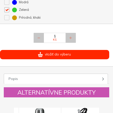
Modrá
Zelená
Prírodná, khaki
KS
vložiť do výberu
Popis
ALTERNATÍVNE PRODUKTY