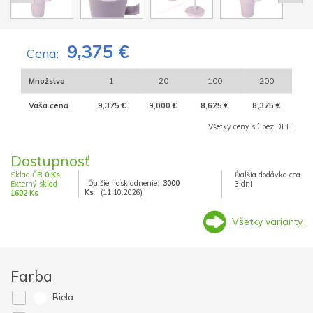
9,375 €
Cena:
Množstvo
1
20
100
200
Vaša cena
9,375 €
9,000 €
8,625 €
8,375 €
Všetky ceny sú bez DPH
Dostupnosť
Sklad ČR
0 Ks
Ďalšia dodávka cca
Ďalšie naskladnenie:
3000
Externý sklad
3 dni
Ks
(11.10.2026)
1602 Ks
Všetky varianty
Farba
Biela