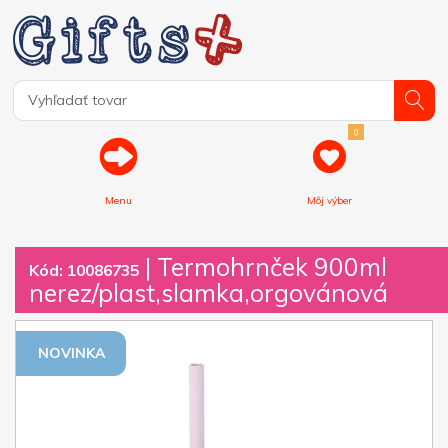
0
Menu
Môj výber
| Termohrnček 900ml
Kód: 10086735
nerez/plast,slamka,orgovánová
NOVINKA