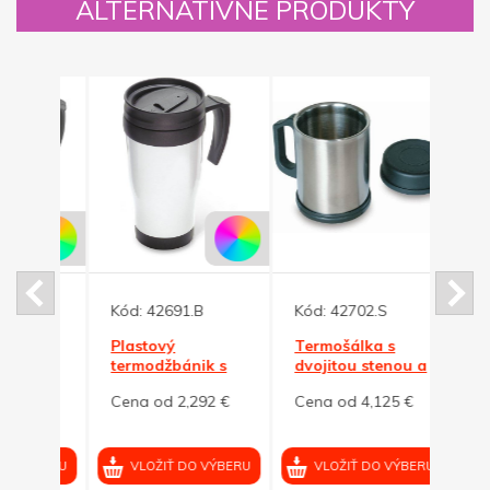
ALTERNATÍVNE PRODUKTY
Kód:
42691.B
Kód:
42702.S
Kód:
Plastový
Termošálka s
Kovo
 s
termodžbánik s
dvojitou stenou a
dvoji
ierna
vrchnákom, biela
vrchnáčikom, 370
300ml
2 €
Cena od 2,292 €
Cena od 4,125 €
Cena
ml
VÝBERU
VLOŽIŤ DO VÝBERU
VLOŽIŤ DO VÝBERU
VL