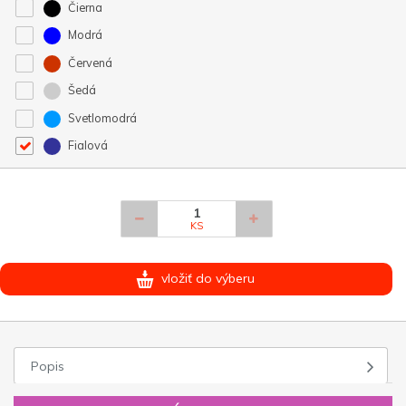
Čierna
Modrá
Červená
Šedá
Svetlomodrá
Fialová
KS
vložiť do výberu
Popis