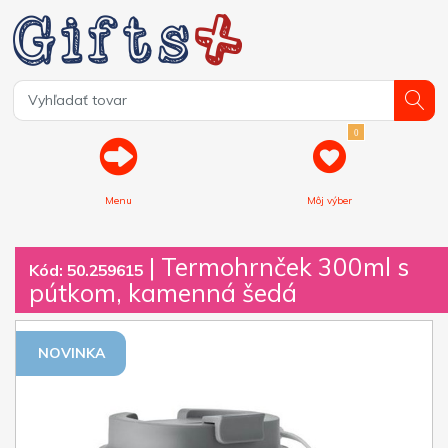
0
Menu
Môj výber
| Termohrnček 300ml s
Kód: 50.259615
pútkom, kamenná šedá
NOVINKA