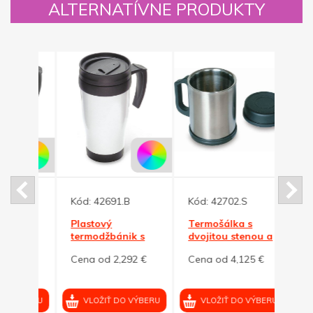
ALTERNATÍVNE PRODUKTY
Kód:
42691.B
Kód:
42702.S
Kód:
Plastový
Termošálka s
Kovo
 s
termodžbánik s
dvojitou stenou a
dvoji
ierna
vrchnákom, biela
vrchnáčikom, 370
300ml
2 €
Cena od 2,292 €
Cena od 4,125 €
Cena
ml
VÝBERU
VLOŽIŤ DO VÝBERU
VLOŽIŤ DO VÝBERU
VL