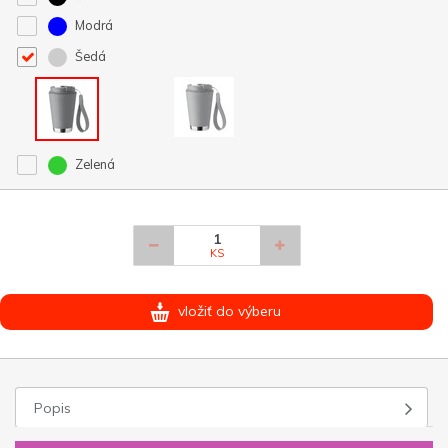
Modrá
Šedá
Zelená
KS
vložiť do výberu
Popis