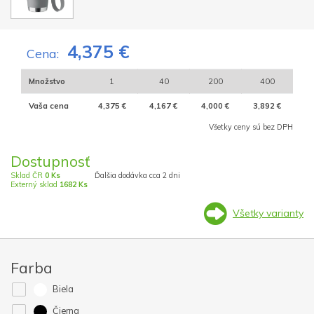
4,375 €
Cena:
Množstvo
1
40
200
400
Vaša cena
4,375 €
4,167 €
4,000 €
3,892 €
Všetky ceny sú bez DPH
Dostupnosť
Sklad ČR
0 Ks
Ďalšia dodávka cca 2 dni
Externý sklad
1682 Ks
Všetky varianty
Farba
Biela
Čierna