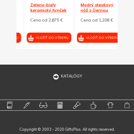
y
Zeleno-biely
Modrý steakový
Modr
nček
keramický hrnček
nôž s čiernou
nôž s
BUCLÁK
čepeľou
čepe
5 €
Cena od 2,875 €
Cena od 1,208 €
Cena
VÝBERU
VLOŽIŤ DO VÝBERU
VLOŽIŤ DO VÝBERU
VL
KATALÓGY
Copyright © 2003 - 2020 GiftsPlus. All rights reserved.