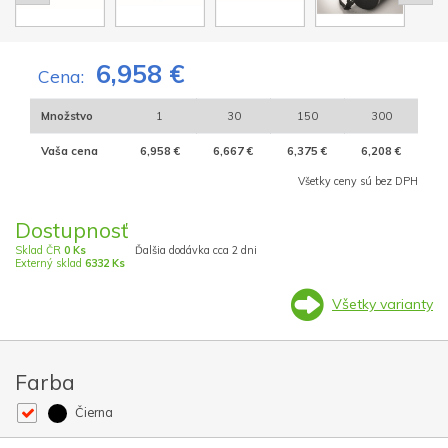
6,958 €
Cena:
Množstvo
1
30
150
300
Vaša cena
6,958 €
6,667 €
6,375 €
6,208 €
Všetky ceny sú bez DPH
Dostupnosť
Sklad ČR
0 Ks
Ďalšia dodávka cca 2 dni
Externý sklad
6332 Ks
Všetky varianty
Farba
Čierna