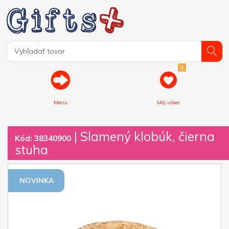
0
Menu
Môj výber
| Slamený klobúk, čierna
Kód: 38340900
stuha
NOVINKA