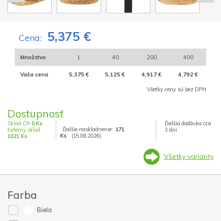
5,375 €
Cena:
Množstvo
1
40
200
400
Vaša cena
5,375 €
5,125 €
4,917 €
4,792 €
Všetky ceny sú bez DPH
Dostupnosť
Sklad ČR
0 Ks
Ďalšia dodávka cca
Ďalšie naskladnenie:
171
Externý sklad
3 dni
Ks
(15.08.2026)
1021 Ks
Všetky varianty
Farba
Biela