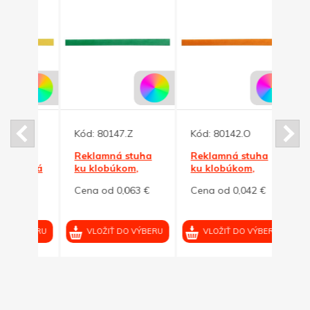
Kód:
80147.Z
Kód:
80142.O
Kód:
uha
Reklamná stuha
Reklamná stuha
Rekl
 žltá
ku klobúkom,
ku klobúkom,
ku k
zelená
oranžová
červ
3 €
Cena od 0,063 €
Cena od 0,042 €
Cena
VÝBERU
VLOŽIŤ DO VÝBERU
VLOŽIŤ DO VÝBERU
VL