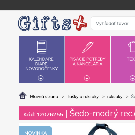
KALENDÁRE,
PÍSACIE POTREBY
TEX
DIÁRE,
A KANCELÁRIA
NOVOROČENKY
Hlavná strana
Tašky a ruksaky
ruksaky
Š
| Šedo-modrý rec.
Kód: 12076255
NOVINKA