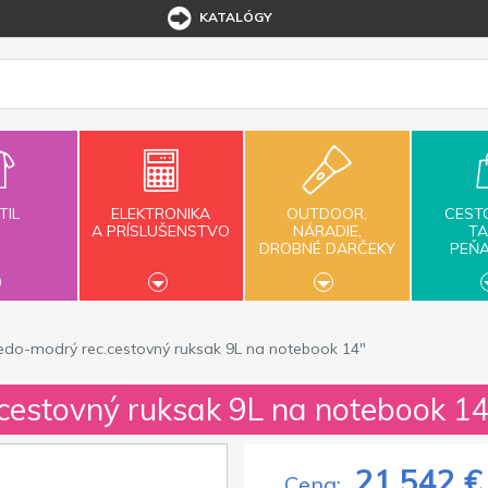
KATALÓGY
TIL
ELEKTRONIKA
OUTDOOR,
CEST
A PRÍSLUŠENSTVO
NÁRADIE,
TA
DROBNÉ DARČEKY
PEŇ
edo-modrý rec.cestovný ruksak 9L na notebook 14″
cestovný ruksak 9L na notebook 1
21,542 €
Cena: