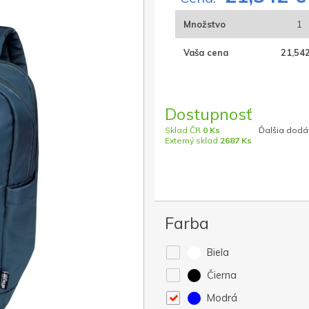
Množstvo
1
Vaša cena
21,542
Dostupnosť
Sklad ČR
0 Ks
Ďalšia dodáv
Externý sklad
2687 Ks
Farba
Biela
Čierna
Modrá