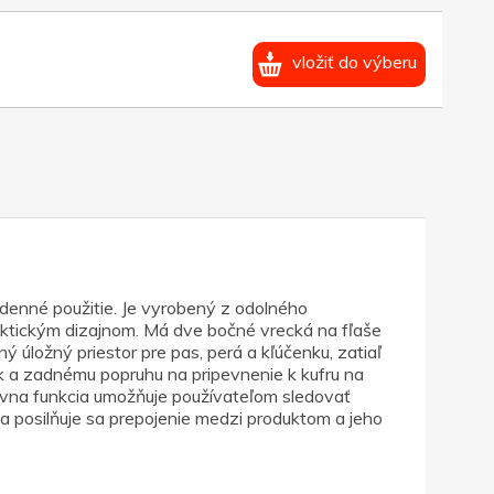
vložiť do výberu
enné použitie. Je vyrobený z odolného
ktickým dizajnom. Má dve bočné vrecká na fľaše
úložný priestor pre pas, perá a kľúčenku, zatiaľ
k a zadnému popruhu na pripevnenie k kufru na
ívna funkcia umožňuje používateľom sledovať
 posilňuje sa prepojenie medzi produktom a jeho