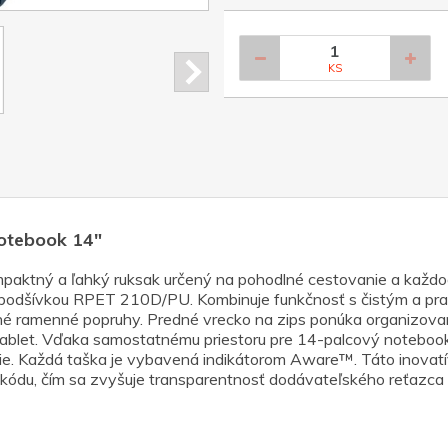
KS
otebook 14″
paktný a ľahký ruksak určený na pohodlné cestovanie a každod
podšívkou RPET 210D/PU. Kombinuje funkčnosť s čistým a pra
né ramenné popruhy. Predné vrecko na zips ponúka organizovaný 
 tablet. Vďaka samostatnému priestoru pre 14-palcový noteboo
ie. Každá taška je vybavená indikátorom Aware™. Táto inovat
kódu, čím sa zvyšuje transparentnosť dodávateľského reťazca a