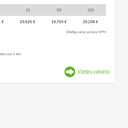
10
50
100
 €
20,625 €
19,750 €
19,208 €
Všetky ceny sú bez DPH
ka cca 3 dni
Všetky varianty