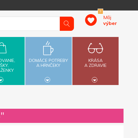
0
Môj
výber
OVANIE,
DOMÁCE POTREBY
KRÁSA
ŠKY,
A HRNČEKY
A ZDRAVIE
AŽENKY
4″