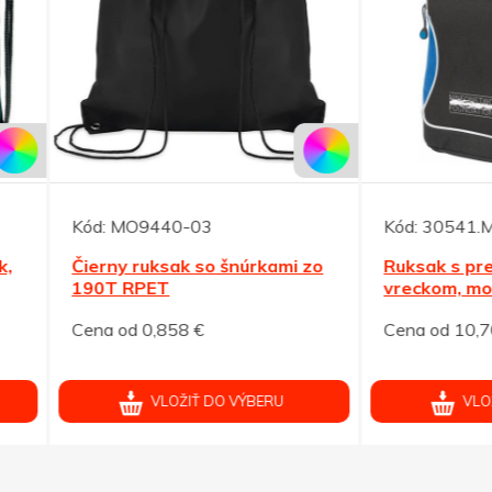
MO9440-03
Kód:
30541.M
y ruksak so šnúrkami zo
Ruksak s predným čierny
 RPET
vreckom, modrá
od 0,858 €
Cena od 10,708 €
VLOŽIŤ DO VÝBERU
VLOŽIŤ DO VÝBERU