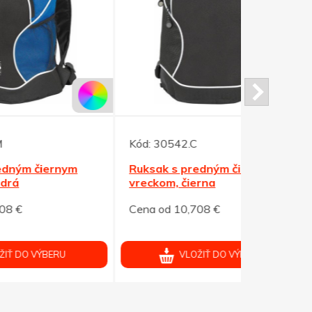
Kód:
30542.C
Kód:
52871
m
Ruksak s predným čiernym
Šedá tašk
vreckom, čierna
plste RPE
Cena od 10,708 €
Cena od 2,
VLOŽIŤ DO VÝBERU
V