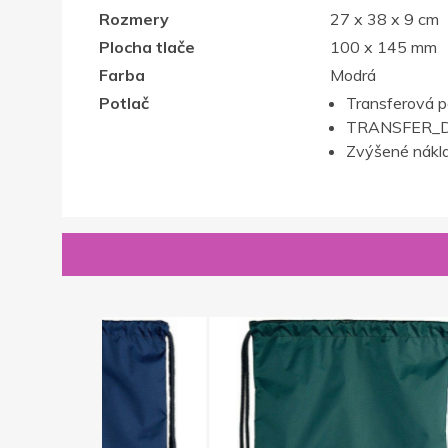
Rozmery
27 x 38 x 9 cm
Plocha tlače
100 x 145 mm
Farba
Modrá
Potlač
Transferová p
TRANSFER_D
Zvýšené nákla