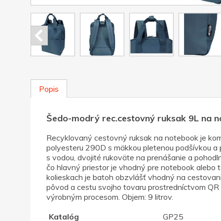
Popis
Šedo-modrý rec.cestovný ruksak 9L na n
Recyklovaný cestovný ruksak na notebook je kom
polyesteru 290D s mäkkou pletenou podšívkou a 
s vodou, dvojité rukoväte na prenášanie a pohodl
čo hlavný priestor je vhodný pre notebook alebo
kolieskach je batoh obzvlášť vhodný na cestovan
pôvod a cestu svojho tovaru prostredníctvom QR 
výrobným procesom. Objem: 9 litrov.
Katalóg
GP25