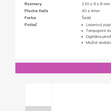
Rozmery
130 x 8 x 8 mm
Plocha tlače
40 x 4mm
Farba
Šedá
Potlač
Laserový popis,
Tampoprint dv
Digitálna plno
Možné dodatoč