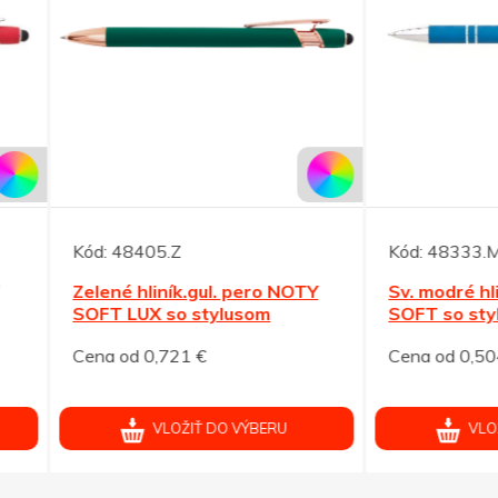
48405.Z
Kód:
48333.M
é hliník.gul. pero NOTY
Sv. modré hliník. GP NOTY
 LUX so stylusom
SOFT so stylusom
od 0,721 €
Cena od 0,504 €
VLOŽIŤ DO VÝBERU
VLOŽIŤ DO VÝBERU