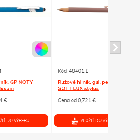
Kód:
48401.E
Kód:
48222
Ružové hliník. gul. pero NOTY
Hliníkové 
SOFT LUX stylus
červené
Cena od 0,721 €
Cena od 0,
VLOŽIŤ DO VÝBERU
V