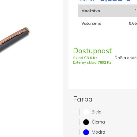
Množstvo
1
Vaša cena
0,65
Dostupnosť
Sklad ČR
0 Ks
Ďalšia dodáv
Externý sklad
7892 Ks
Farba
Biela
Čierna
Modrá