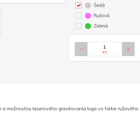
Šedá
Ružová
Zelená
KS
 možnosťou laserového gravírovania loga vo farbe ružového zla