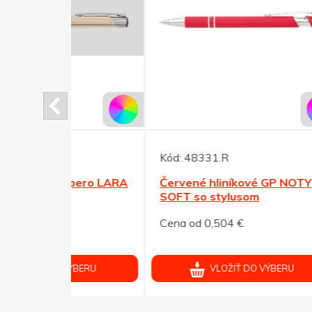
Kód:
48331.R
Kód:
 pero LARA
Červené hliníkové GP NOTY
Zelen
SOFT so stylusom
SOFT
Cena od 0,504 €
Cena 
ÝBERU
VLOŽIŤ DO VÝBERU