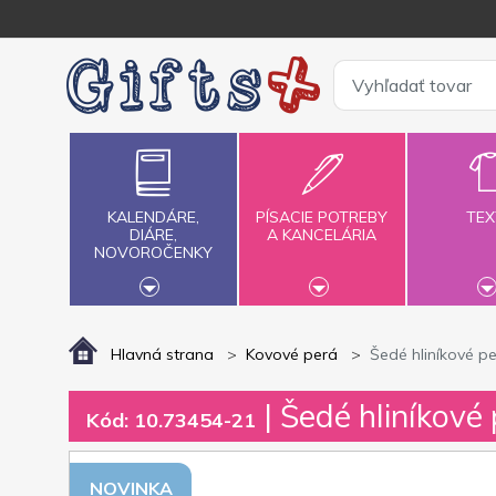
KALENDÁRE,
PÍSACIE POTREBY
TEX
DIÁRE,
A KANCELÁRIA
NOVOROČENKY
Hlavná strana
Kovové perá
Šedé hliníkové pe
| Šedé hliníkové 
Kód: 10.73454-21
NOVINKA