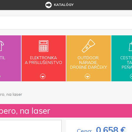
KATALÓGY
TIL
ELEKTRONIKA
OUTDOOR,
CEST
A PRÍSLUŠENSTVO
NÁRADIE,
TA
DROBNÉ DARČEKY
PEŇ
ro, na laser
pero, na laser
0,658 €
Cena: