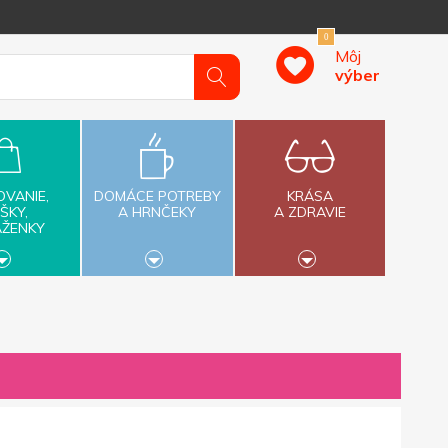
0
Môj
výber
OVANIE,
DOMÁCE POTREBY
KRÁSA
ŠKY,
A HRNČEKY
A ZDRAVIE
AŽENKY