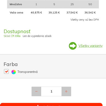
Množstvo
1
5
25
50
Vaša cena
40,875 €
39,125 €
37,542 €
36,542 €
Všetky ceny sú bez DPH
Dostupnosť
Sklad ČR
0 Ks
Len do vypredania zásob
Všetky varianty
Farba
Transparentná