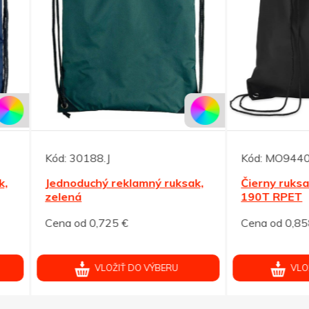
30188.J
Kód:
MO9440-03
oduchý reklamný ruksak,
Čierny ruksak so šnúrkami
ná
190T RPET
od 0,725 €
Cena od 0,858 €
VLOŽIŤ DO VÝBERU
VLOŽIŤ DO VÝBERU