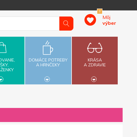
0
Môj
výber
OVANIE,
DOMÁCE POTREBY
KRÁSA
ŠKY,
A HRNČEKY
A ZDRAVIE
AŽENKY