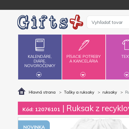
KALENDÁRE,
PÍSACIE POTREBY
TEX
DIÁRE,
A KANCELÁRIA
NOVOROČENKY
Hlavná strana
Tašky a ruksaky
ruksaky
R
| Ruksak z recykl
Kód: 12076101
NOVINKA