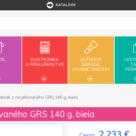
KATALÓGY
TIL
ELEKTRONIKA
OUTDOOR,
CEST
A PRÍSLUŠENSTVO
NÁRADIE,
TA
DROBNÉ DARČEKY
PEŇ
uksak z recyklovaného GRS 140 g, biela
ovaného GRS 140 g, biela
2,233 €
Cena: