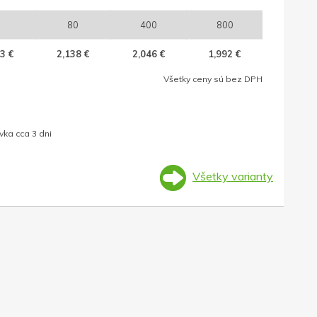
80
400
800
3 €
2,138 €
2,046 €
1,992 €
Všetky ceny sú bez DPH
ka cca 3 dni
Všetky varianty