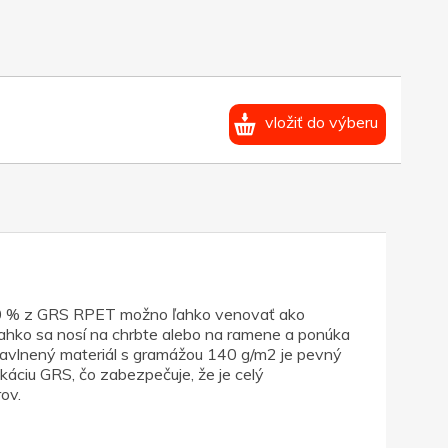
vložiť do výberu
 40 % z GRS RPET možno ľahko venovať ako
ľahko sa nosí na chrbte alebo na ramene a ponúka
 bavlnený materiál s gramážou 140 g/m2 je pevný
káciu GRS, čo zabezpečuje, že je celý
ov.