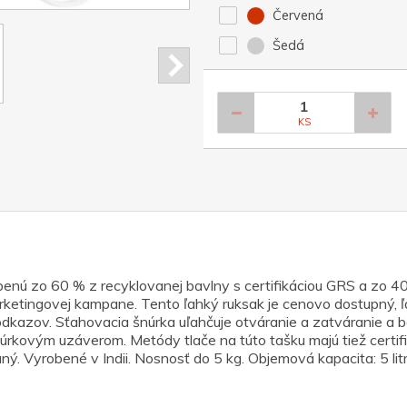
Červená
Šedá
KS
enú zo 60 % z recyklovanej bavlny s certifikáciou GRS a zo
rketingovej kampane. Tento ľahký ruksak je cenovo dostupný, 
h odkazov. Sťahovacia šnúrka uľahčuje otváranie a zatváranie a
úrkovým uzáverom. Metódy tlače na túto tašku majú tiež certifi
ý. Vyrobené v Indii. Nosnosť do 5 kg. Objemová kapacita: 5 litr