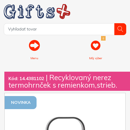
0
Menu
Môj výber
| Recyklovaný nerez
Kód: 14.4381102
termohrnček s remienkom,strieb.
NOVINKA