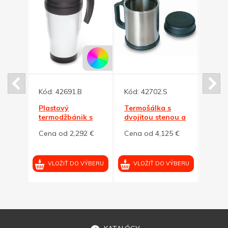
Kód:
42691.B
Kód:
42702.S
Kód:
Plastový
Termošálka s
Kovo
 s
termodžbánik s
dvojitou stenou a
dvoji
ierna
vrchnákom, biela
vrchnáčikom, 370
300ml
2 €
Cena od 2,292 €
Cena od 4,125 €
Cena
ml
VÝBERU
VLOŽIŤ DO VÝBERU
VLOŽIŤ DO VÝBERU
VL