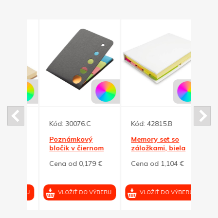
Kód:
30076.C
Kód:
42815.B
Kód:
Poznámkový
Memory set so
Lepia
 3
bločik v čiernom
záložkami, biela
farie
rodná
obale
prír
4 €
Cena od 0,179 €
Cena od 1,104 €
Cena
obal
VÝBERU
VLOŽIŤ DO VÝBERU
VLOŽIŤ DO VÝBERU
VL