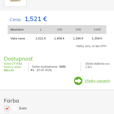
1,521 €
Cena:
Množstvo
1
100
500
1000
Vaša cena
1,521 €
1,458 €
1,396 €
1,358 €
Všetky ceny sú bez DPH
Dostupnosť
Sklad ČR
0 Ks
Ďalšia dodávka cca
Ďalšie naskladnenie:
5000
Externý sklad
2 dni
Ks
(03.09.2026)
9511 Ks
Všetky varianty
Farba
Biela