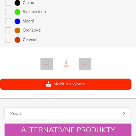
Čierna
Svetlozelená
Modrá
Oranžová
Červená
KS
vložiť do výberu
Popis
ALTERNATÍVNE PRODUKTY