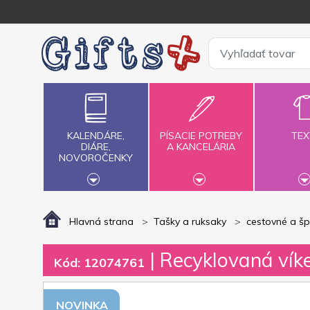
KALENDÁRE,
PÍSACIE POTREBY
TEX
DIÁRE,
A KANCELÁRIA
NOVOROČENKY
Hlavná strana
Tašky a ruksaky
cestovné a šp
| Recyklovaná vík
Kód: 12074761
NOVINKA