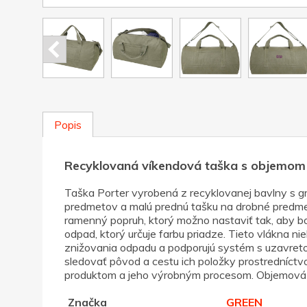
Popis
Recyklovaná víkendová taška s objemom 5
Taška Porter vyrobená z recyklovanej bavlny s g
predmetov a malú prednú tašku na drobné predmet
ramenný popruh, ktorý možno nastaviť tak, aby b
odpad, ktorý určuje farbu priadze. Tieto vlákna ni
znižovania odpadu a podporujú systém s uzavreto
sledovať pôvod a cestu ich položky prostredníct
produktom a jeho výrobným procesom. Objemová ka
Značka
GREEN