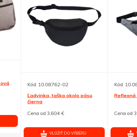
10.08762-02
Kód:
10.08765-01
nka, taška okolo pásu
Reflexná ľadvinka, strieb
a
od 3,604 €
Cena od 3,138 €
VLOŽIŤ DO VÝBERU
VLOŽIŤ DO VÝBERU