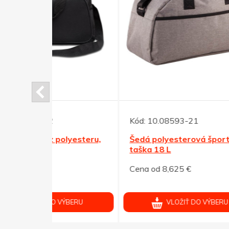
Kód:
10.08593-21
lyesteru,
Šedá polyesterová športová
Kód:
taška 18 L
Ľadvi
Cena od 8,625 €
čiern
Cena 
ÝBERU
VLOŽIŤ DO VÝBERU