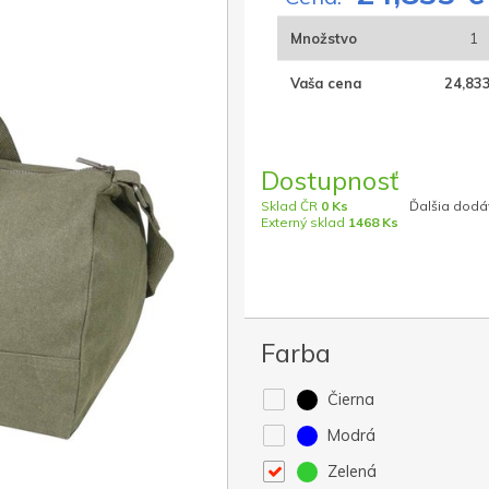
Množstvo
1
Vaša cena
24,833
Dostupnosť
Sklad ČR
0 Ks
Ďalšia dodáv
Externý sklad
1468 Ks
Farba
Čierna
Modrá
Zelená