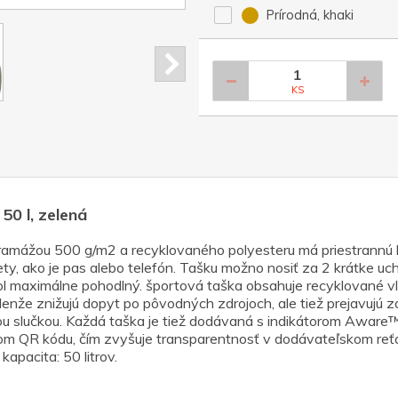
Prírodná, khaki
KS
0 l, zelená
ramážou 500 g/m2 a recyklovaného polyesteru má priestrannú h
y, ako je pas alebo telefón. Tašku možno nosiť za 2 krátke uc
ol maximálne pohodlný. športová taška obsahuje recyklované vl
elenže znižujú dopyt po pôvodných zdrojoch, ale tiež prejavujú 
u slučkou. Každá taška je tiež dodávaná s indikátorom Aware™
vom QR kódu, čím zvyšuje transparentnosť v dodávateľskom reťa
pacita: 50 litrov.