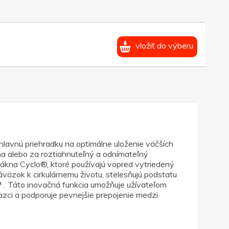
vložiť do výberu
lavnú priehradku na optimálne uloženie väčších
ha alebo za roztiahnuteľný a odnímateľný
ákna Cyclo®, ktoré používajú vopred vytriedený
záväzok k cirkulárnemu životu, stelesňujú podstatu
 . Táto inovačná funkcia umožňuje užívateľom
zci a podporuje pevnejšie prepojenie medzi