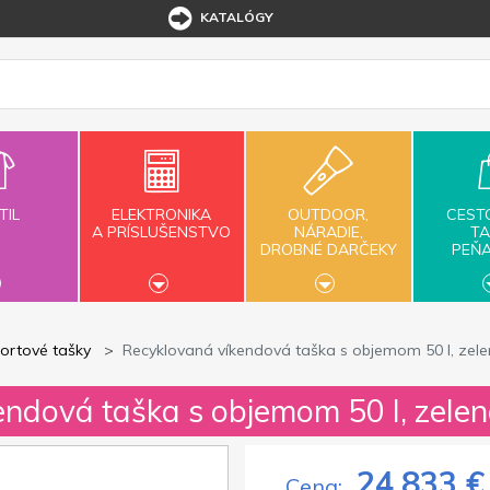
KATALÓGY
TIL
ELEKTRONIKA
OUTDOOR,
CEST
A PRÍSLUŠENSTVO
NÁRADIE,
TA
DROBNÉ DARČEKY
PEŇ
ortové tašky
Recyklovaná víkendová taška s objemom 50 l, zel
endová taška s objemom 50 l, zele
24,833 €
Cena: