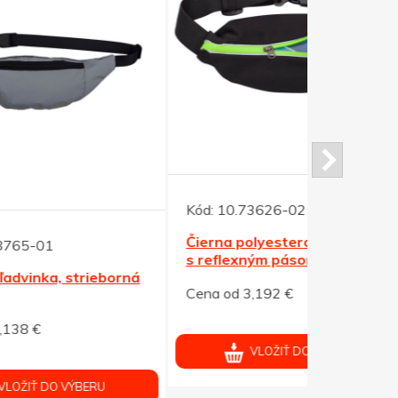
Kód:
10.73626-02
Kód:
10.73
Čierna polyesterová ľadvinka
Vodoodolný
s reflexným pásom
držiakom n
orná
Cena od 3,192 €
Cena od 3,
VLOŽIŤ DO VÝBERU
V