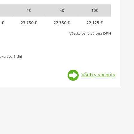
10
50
100
 €
23,750 €
22,750 €
22,125 €
Všetky ceny sú bez DPH
ka cca 3 dni
Všetky varianty