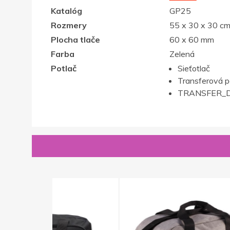
Katalóg
GP25
Rozmery
55 x 30 x 30 c
Plocha tlače
60 x 60 mm
Farba
Zelená
Potlač
Sieťotlač
Transferová p
TRANSFER_D
Novinka