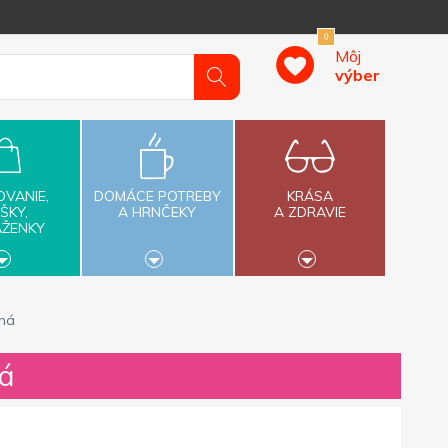
0
Môj
výber
OVANIE,
DOMÁCE POTREBY
KRÁSA
ŠKY,
A HRNČEKY
A ZDRAVIE
AŽENKY
ená
ná