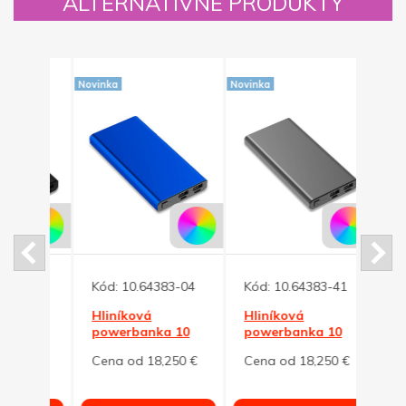
ALTERNATÍVNE PRODUKTY
Novinka
Novinka
Novinka
-02
Kód:
10.64383-04
Kód:
10.64383-41
Kód:
Hliníková
Hliníková
Čier
10
powerbanka 10
powerbanka 10
powe
rna
000 mAh, modrá
000 mAh,
000 
50 €
Cena od 18,250 €
Cena od 18,250 €
Cena
grafitová
rých