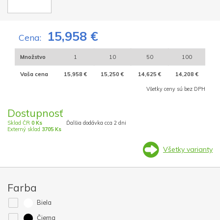
15,958 €
Cena:
Množstvo
1
10
50
100
Vaša cena
15,958 €
15,250 €
14,625 €
14,208 €
Všetky ceny sú bez DPH
Dostupnosť
Sklad ČR
0 Ks
Ďalšia dodávka cca 2 dni
Externý sklad
3705 Ks
Všetky varianty
Farba
Biela
Čierna