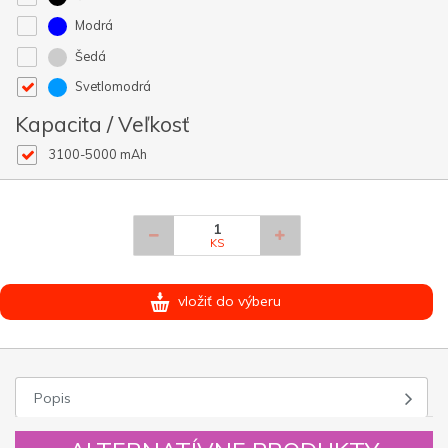
Modrá
Šedá
Svetlomodrá
Kapacita / Veľkosť
3100-5000 mAh
KS
vložiť do výberu
Popis