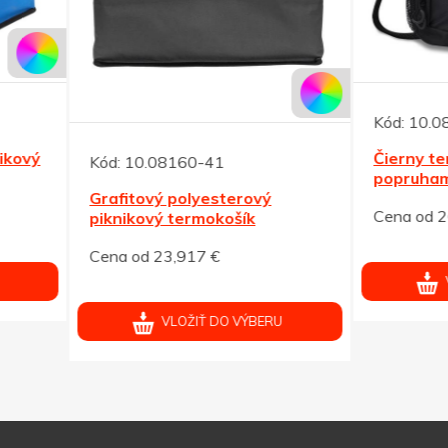
Kód:
10.08165-02
Čierny termoruksak s
10.08160-41
popruhami
itový polyesterový
Cena od 26,958 €
ikový termokošík
od 23,917 €
VLOŽIŤ DO VÝBERU
VLOŽIŤ DO VÝBERU