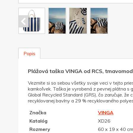
Popis
Plážová taška VINGA od RCS, tmavomod
Vezmite si so sebou všetky svoje veci v tejto pri
kamkoľvek. Taška je vyrobená z pevnej plátna s
Global Recycled Standard (GRS), čo zaručuje, že
recyklovanej bavlny a 29 % recyklovaného polyest
Značka
VINGA
Katalóg
XD26
Rozmery
60 x 19 x 40 c