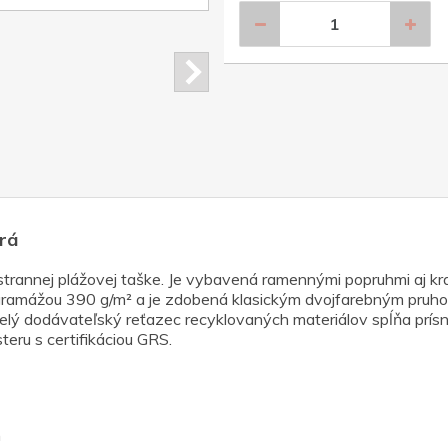
rá
estrannej plážovej taške. Je vybavená ramennými popruhmi aj kr
 gramážou 390 g/m² a je zdobená klasickým dvojfarebným pruho
 celý dodávateľský reťazec recyklovaných materiálov spĺňa prí
eru s certifikáciou GRS.
m