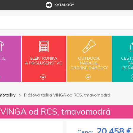
KATALÓGY
TIL
ELEKTRONIKA
OUTDOOR,
CEST
A PRÍSLUŠENSTVO
NÁRADIE,
TA
DROBNÉ DARČEKY
PEŇ
rmotašky
Plážová taška VINGA od RCS, tmavomodrá
a VINGA od RCS, tmavomodrá
20,458 €
Cena: