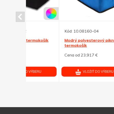
Kód:
10.08160-04
rmokošík
Modrý polyesterový piknikový
Kód:
termokošík
Graf
Cena od 23,917 €
pikn
Cena 
ÝBERU
VLOŽIŤ DO VÝBERU