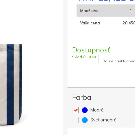
Množstvo
1
Vaša cena
20,458
Dostupnosť
Sklad ČR
0 Ks
Ďalšie naskladnen
Farba
Modrá
Svetlomodrá