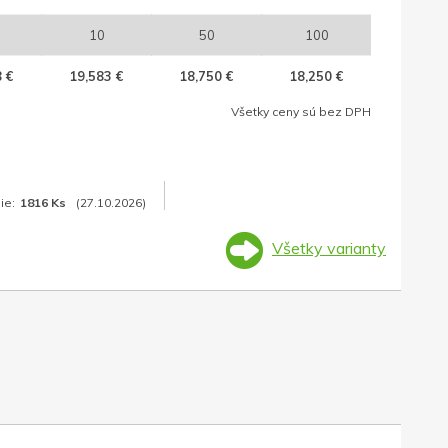
10
50
100
 €
19,583 €
18,750 €
18,250 €
Všetky ceny sú bez DPH
ie:
1816 Ks
(27.10.2026)
Všetky varianty