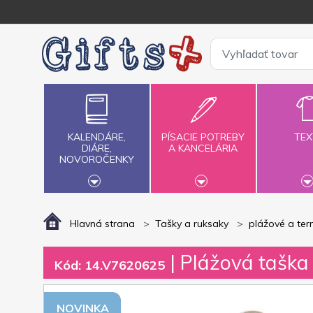
KALENDÁRE,
PÍSACIE POTREBY
TEX
DIÁRE,
A KANCELÁRIA
NOVOROČENKY
Hlavná strana
Tašky a ruksaky
plážové a te
| Plážová tašk
Kód: 14.V7620625
NOVINKA