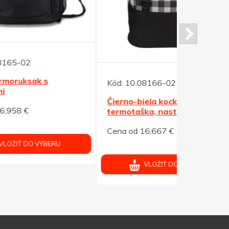
Kód:
10.08
Termotaška
Kód:
10.08166-02
čierna + k
Čierno-biela kockovaná
Cena od 7,
termotaška, nastav.popruh
Cena od 16,667 €
V
VLOŽIŤ DO VÝBERU