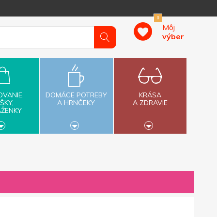
0
Môj
výber
OVANIE,
DOMÁCE POTREBY
KRÁSA
ŠKY,
A HRNČEKY
A ZDRAVIE
AŽENKY