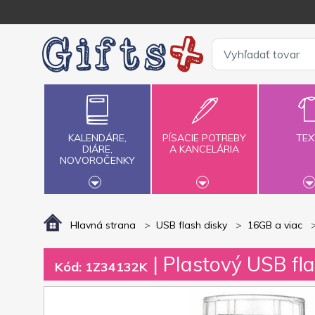
KALENDÁRE,
PÍSACIE POTREBY
TEX
DIÁRE,
A KANCELÁRIA
NOVOROČENKY
Hlavná strana
USB flash disky
16GB a viac
| Plastový USB fla
Kód: 1Z34132K