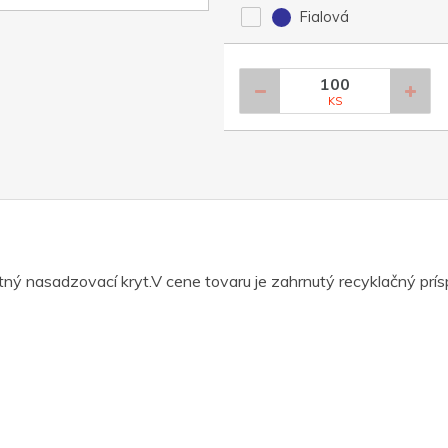
Fialová
KS
ntný nasadzovací kryt.V cene tovaru je zahrnutý recyklačný prí