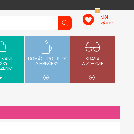
0
Môj
výber
OVANIE,
DOMÁCE POTREBY
KRÁSA
ŠKY,
A HRNČEKY
A ZDRAVIE
AŽENKY