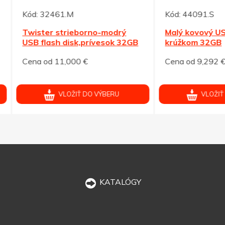
32461.M
Kód:
44091.S
ter strieborno-modrý
Malý kovový USB flash dis
flash disk,prívesok 32GB
krúžkom 32GB
od 11,000 €
Cena od 9,292 €
VLOŽIŤ DO VÝBERU
VLOŽIŤ DO VÝBERU
KATALÓGY