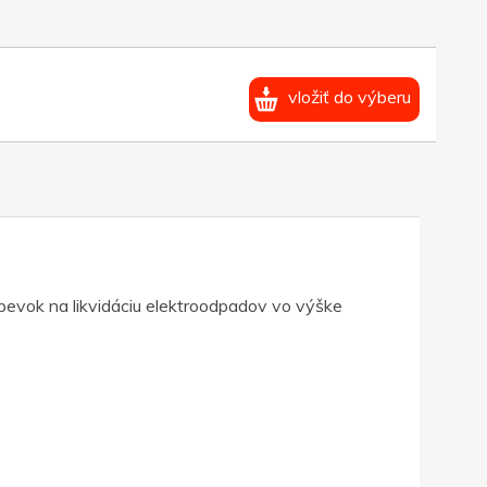
vložiť do výberu
spevok na likvidáciu elektroodpadov vo výške