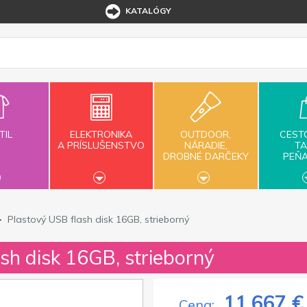
KATALÓGY
TIL
ELEKTRONIKA
OUTDOOR,
CEST
A PRÍSLUŠENSTVO
NÁRADIE,
TA
DROBNÉ DARČEKY
PEŇ
Plastový USB flash disk 16GB, strieborný
sh disk 16GB, strieborný
11,667 €
Cena: