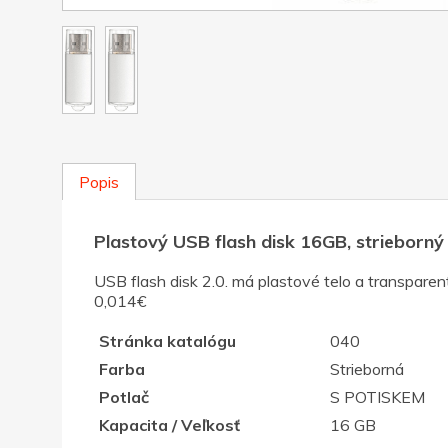
Popis
Plastový USB flash disk 16GB, strieborný
USB flash disk 2.0. má plastové telo a transpare
0,014€
Stránka katalógu
040
Farba
Strieborná
Potlač
S POTISKEM
Kapacita / Veľkosť
16 GB