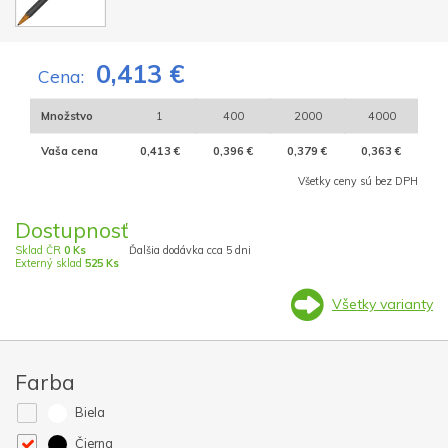
0,413 €
Cena:
Množstvo
1
400
2000
4000
Vaša cena
0,413 €
0,396 €
0,379 €
0,363 €
Všetky ceny sú bez DPH
Dostupnosť
Sklad ČR
0 Ks
Ďalšia dodávka cca 5 dni
Externý sklad
525 Ks
Všetky varianty
Farba
Biela
Čierna