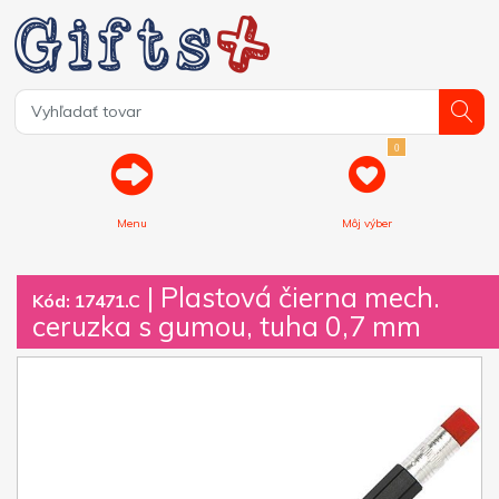
0
Menu
Môj výber
| Plastová čierna mech.
Kód: 17471.C
ceruzka s gumou, tuha 0,7 mm