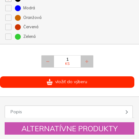
Modrá
Oranžová
Červená
Zelená
KS
vložiť do výberu
Popis
ALTERNATÍVNE PRODUKTY