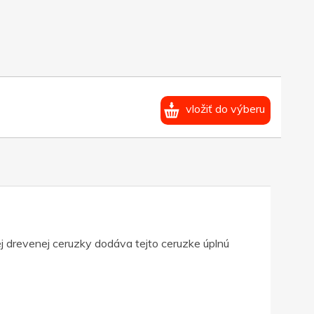
vložiť do výberu
j drevenej ceruzky dodáva tejto ceruzke úplnú