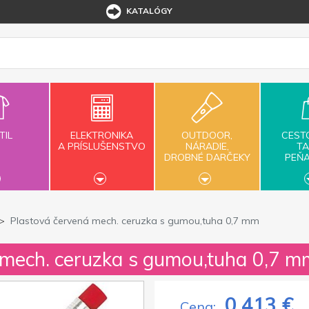
KATALÓGY
TIL
ELEKTRONIKA
OUTDOOR,
CEST
A PRÍSLUŠENSTVO
NÁRADIE,
TA
DROBNÉ DARČEKY
PEŇ
Plastová červená mech. ceruzka s gumou,tuha 0,7 mm
 mech. ceruzka s gumou,tuha 0,7 m
0,413 €
Cena: