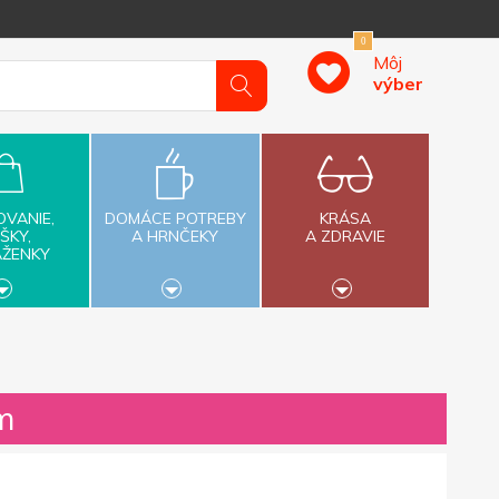
0
Môj
výber
OVANIE,
DOMÁCE POTREBY
KRÁSA
ŠKY,
A HRNČEKY
A ZDRAVIE
AŽENKY
m