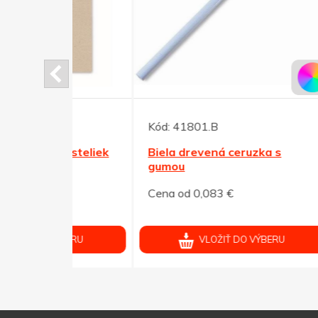
Kód:
41801.B
Kód:
pasteliek
Biela drevená ceruzka s
Sada
e
gumou
kart
Cena od 0,083 €
Cena 
ÝBERU
VLOŽIŤ DO VÝBERU