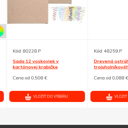
80228.P
Kód:
48259.P
 12 voskoviek v
Drevená ostrúhaná ceruz
ónovej krabičke
trojuholníkového tvaru
od 0,508 €
Cena od 0,088 €
VLOŽIŤ DO VÝBERU
VLOŽIŤ DO VÝBERU