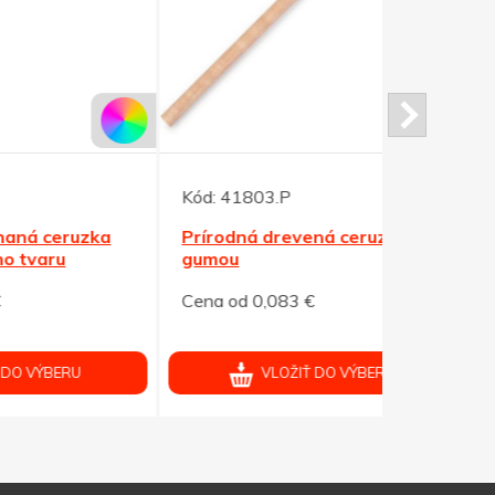
Kód:
41803.P
Kód:
91850
ka
Prírodná drevená ceruzka s
Dlhá drev
gumou
ceruzka, bi
Cena od 0,083 €
Cena od 0,
VLOŽIŤ DO VÝBERU
V