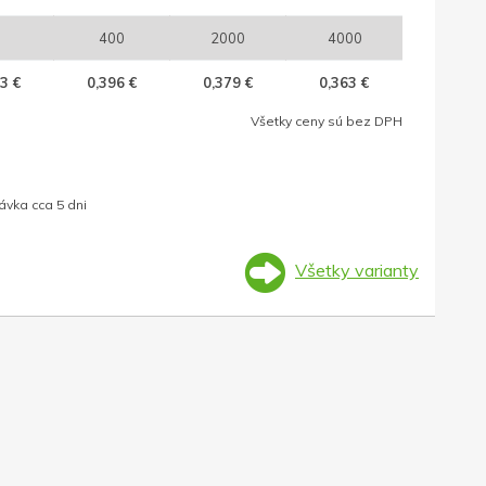
400
2000
4000
3 €
0,396 €
0,379 €
0,363 €
Všetky ceny sú bez DPH
ávka cca 5 dni
Všetky varianty