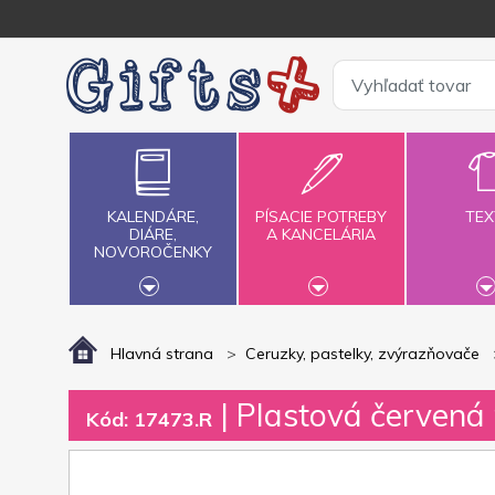
KALENDÁRE,
PÍSACIE POTREBY
TEX
DIÁRE,
A KANCELÁRIA
NOVOROČENKY
Hlavná strana
Ceruzky, pastelky, zvýrazňovače
| Plastová červená
Kód: 17473.R