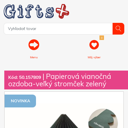
0
Menu
Môj výber
| Papierová vianočná
Kód: 50.157809
ozdoba-veľký stromček zelený
NOVINKA