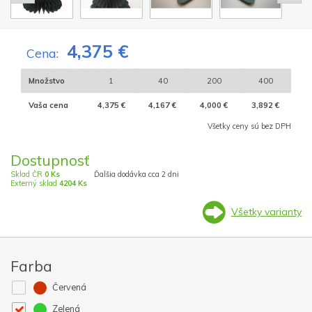
4,375 €
Cena:
Množstvo
1
40
200
400
Vaša cena
4,375 €
4,167 €
4,000 €
3,892 €
Všetky ceny sú bez DPH
Dostupnosť
Sklad ČR
0 Ks
Ďalšia dodávka cca 2 dni
Externý sklad
4204 Ks
Všetky varianty
Farba
Červená
Zelená